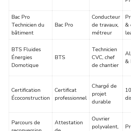
Pr
Bac Pro
Conducteur
Pr
Technicien du
Bac Pro
de travaux,
& 
bâtiment
métreur
le
BTS Fluides
Technicien
Al
Énergies
BTS
CVC, chef
& 
Domotique
de chantier
Chargé de
Certification
Certificat
1
projet
Écoconstruction
professionnel
di
durable
Ouvrier
Parcours de
Attestation
polyvalent,
Pr
reconversion
de