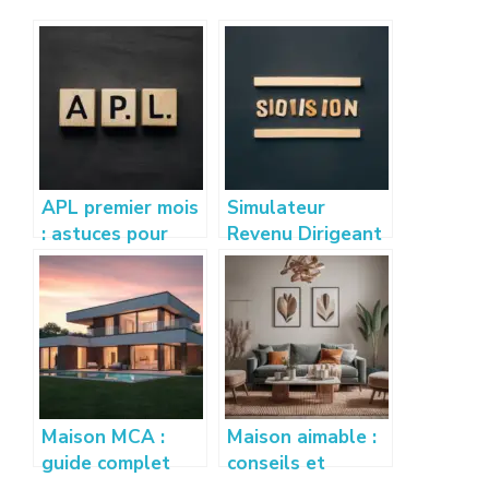
APL premier mois
Simulateur
: astuces pour
Revenu Dirigeant
bien calculer et
: Estimez vos
optimiser vos
gains sur
droits
creation-
entreprise-
france.com
Maison MCA :
Maison aimable :
guide complet
conseils et