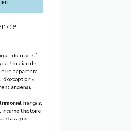
ien.
er de
fique du marché :
ique. Un bien de
ierre apparente,
« d’exception »
ment anciens).
trimonial
français.
 incarne l’histoire
se classique,