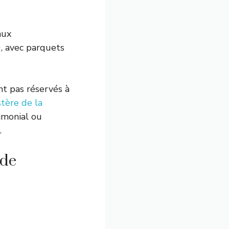
aux
 avec parquets
ont pas réservés à
tère de la
imonial ou
.
 de