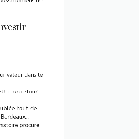
 haussmanniens de
nvestir
ur valeur dans le
ettre un retour
eublée haut-de-
, Bordeaux…
histoire procure