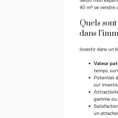
Selon mon expérie
40 m² se vendre a
Quels sont 
dans l’imm
Investir dans un b
Valeur pat
temps, surt
Potentiel 
sur investi
Attractivi
gamme ou d
Satisfactio
un attache