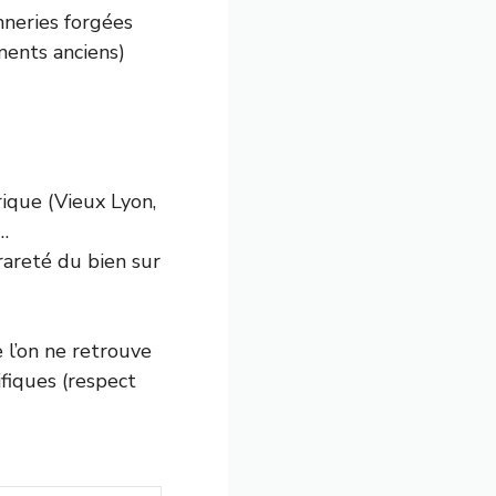
onneries forgées
ents anciens)
rique (Vieux Lyon,
…
rareté du bien sur
e l’on ne retrouve
fiques (respect