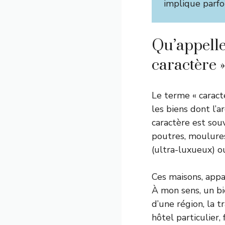
implique parfoi
Qu’appelle
caractère 
Le terme « caracte
les biens dont l’a
caractère est sou
poutres, moulures,
(ultra-luxueux) ou
Ces maisons, appa
À mon sens, un bie
d’une région, la 
hôtel particulier,