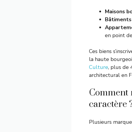
Maisons b
Bâtiments 
Apparteme
en point d
Ces biens s’inscri
la haute bourgeoi
Culture
, plus de
architectural en 
Comment r
caractère 
Plusieurs marqueu