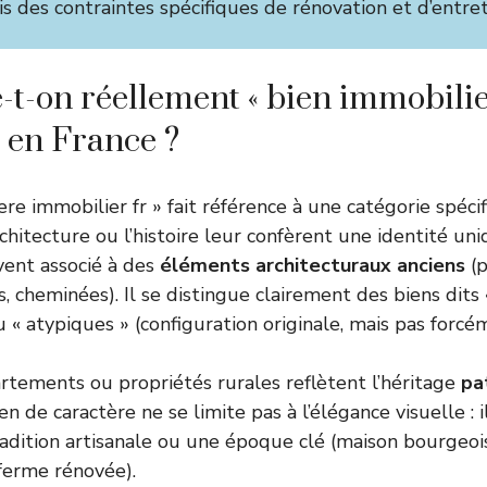
s des contraintes spécifiques de rénovation et d’entret
-t-on réellement « bien immobili
» en France ?
re immobilier fr » fait référence à une catégorie spéci
rchitecture ou l’histoire leur confèrent une identité un
vent associé à des
éléments architecturaux anciens
(p
 cheminées). Il se distingue clairement des biens dits 
 « atypiques » (configuration originale, mais pas forcé
rtements ou propriétés rurales reflètent l’héritage
pa
n de caractère ne se limite pas à l’élégance visuelle : il
tradition artisanale ou une époque clé (maison bourgeoi
 ferme rénovée).