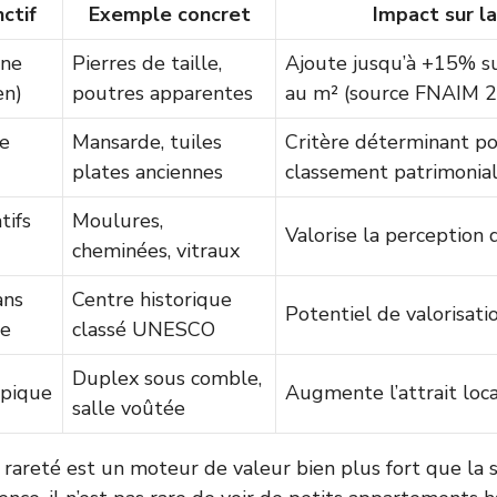
ctif
Exemple concret
Impact sur la
ine
Pierres de taille,
Ajoute jusqu’à +15% su
en)
poutres apparentes
au m² (source FNAIM 
re
Mansarde, tuiles
Critère déterminant p
plates anciennes
classement patrimonia
tifs
Moulures,
Valorise la perception 
cheminées, vitraux
ans
Centre historique
Potentiel de valorisati
le
classé UNESCO
Duplex sous comble,
pique
Augmente l’attrait loca
salle voûtée
a rareté est un moteur de valeur bien plus fort que la s