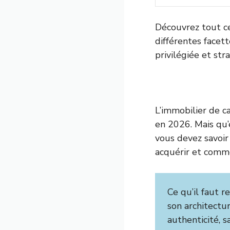
Découvrez tout ce 
différentes facett
privilégiée et str
L’immobilier de c
en 2026. Mais qu’
vous devez savoir 
acquérir et comme
Ce qu’il faut r
son architectu
authenticité, s