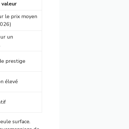
 valeur
r le prix moyen
2026)
our un
l
de prestige
on élevé
tif
eule surface.