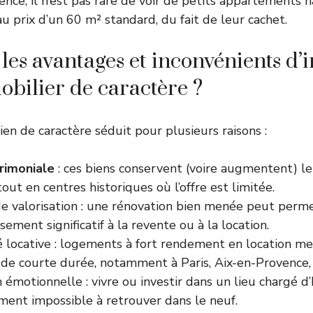
nce, il n’est pas rare de voir de petits appartements
u prix d’un 60 m² standard, du fait de leur cachet.
les avantages et inconvénients d’i
obilier de caractère ?
ien de caractère séduit pour plusieurs raisons :
rimoniale
: ces biens conservent (voire augmentent) le
out en centres historiques où l’offre est limitée.
de valorisation : une rénovation bien menée peut perm
ssement significatif à la revente ou à la location.
té locative : logements à fort rendement en location m
e courte durée, notamment à Paris, Aix-en-Provence
n émotionnelle : vivre ou investir dans un lieu chargé d’
ment impossible à retrouver dans le neuf.