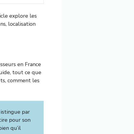
icle explore les
ns, localisation
isseurs en France
uide, tout ce que
outs, comment les
istingue par
tire pour son
ien qu’il