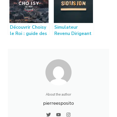
Découvrir Choisy
Simulateur
le Roi : guide des
Revenu Dirigeant
quartiers,
: Estimez vos
activités et vie
gains sur
locale
creation-
entreprise-
france.com
About the author
pierreesposito