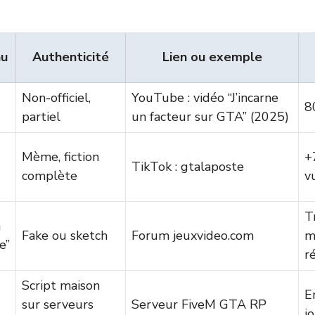
nu
Authenticité
Lien ou exemple
Non-officiel,
YouTube : vidéo “J’incarne
8
partiel
un facteur sur GTA” (2025)
Mème, fiction
+
TikTok : gtalaposte
complète
v
T
n
Fake ou sketch
Forum jeuxvideo.com
m
e”
r
Script maison
E
sur serveurs
Serveur FiveM GTA RP
j