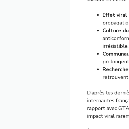
Effet vira
propagatio
Culture d
anticonform
irrésistible.
Communaut
prolongent
Recherche d
retrouvent 
D’après les derni
internautes franç
rapport avec GTA 
impact viral rare