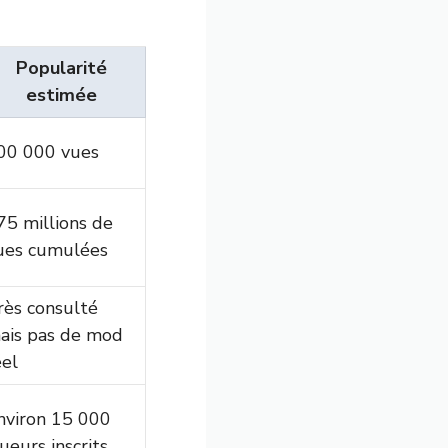
Popularité
estimée
00 000 vues
75 millions de
ues cumulées
rès consulté
ais pas de mod
éel
nviron 15 000
oueurs inscrits