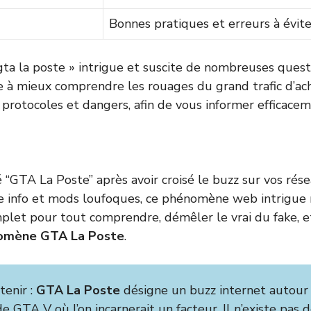
Bonnes pratiques et erreurs à évite
a la poste » intrigue et suscite de nombreuses quest
 à mieux comprendre les rouages du grand trafic d’ach
 protocoles et dangers, afin de vous informer efficacem
 “GTA La Poste” après avoir croisé le buzz sur vos rés
se info et mods loufoques, ce phénomène web intrigu
mplet pour tout comprendre, démêler le vrai du fake, e
omène GTA La Poste
.
tenir :
GTA La Poste
désigne un buzz internet autour 
 GTA V où l’on incarnerait un facteur. Il n’existe pas de 