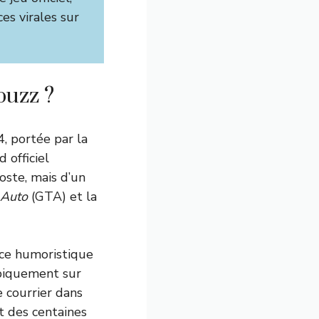
es virales sur
buzz ?
, portée par la
 officiel
oste, mais d’un
 Auto
(GTA) et la
nce humoristique
piquement sur
e courrier dans
t des centaines