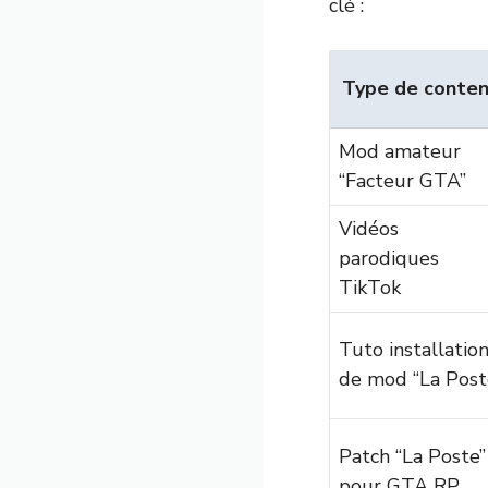
clé :
Type de conte
Mod amateur
“Facteur GTA”
Vidéos
parodiques
TikTok
Tuto installatio
de mod “La Post
Patch “La Poste”
pour GTA RP