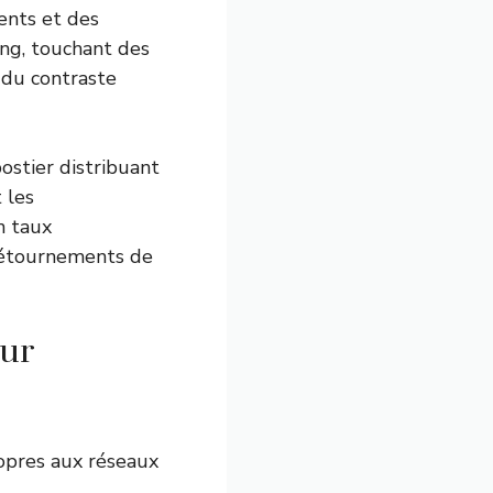
ents et des
ng, touchant des
e du contraste
ostier distribuant
 les
n taux
détournements de
sur
opres aux réseaux