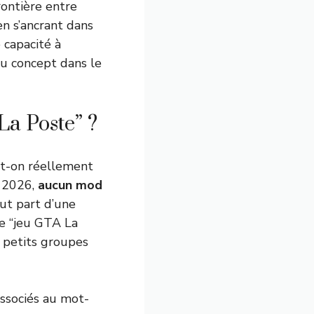
rontière entre
en s’ancrant dans
e capacité à
du concept dans le
La Poste” ?
ut-on réellement
n 2026,
aucun mod
ut part d’une
le “jeu GTA La
 petits groupes
associés au mot-