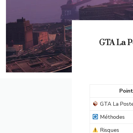
GTA La P
Point
GTA La Poste
Méthodes
Risques