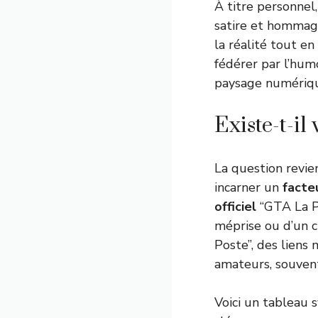
À titre personnel
satire et hommage
la réalité tout en
fédérer par l’hum
paysage numérique
Existe-t-i
La question revie
incarner un
facte
officiel
“GTA La Po
méprise ou d’un c
Poste”, des liens
amateurs, souvent
Voici un tableau 