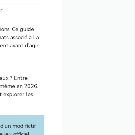
r
ions. Ce guide
ats associé à La
ent avant d’agir.
eaux ? Entre
e même en 2026.
t explorer les
d’un mod fictif
jeu officiel,