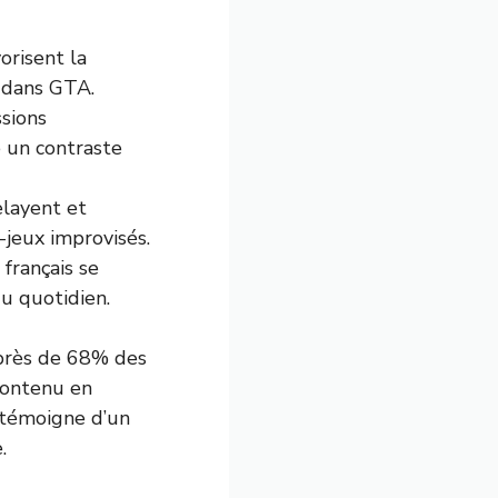
orisent la
 dans GTA.
sions
e un contraste
elayent et
jeux improvisés.
français se
du quotidien.
 près de 68% des
contenu en
 témoigne d’un
.