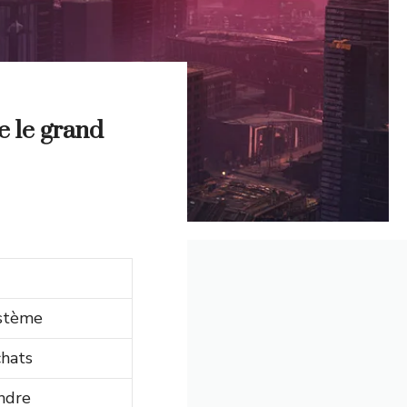
 le grand
ystème
chats
ndre