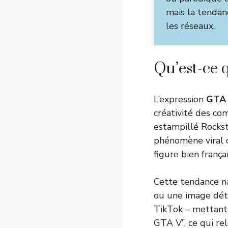
mais la tendan
les réseaux.
Qu’est-ce 
L’expression
GTA 
créativité des co
estampillé Rockst
phénomène viral q
figure bien frança
Cette tendance na
ou une image dét
TikTok – mettant 
GTA V”, ce qui re