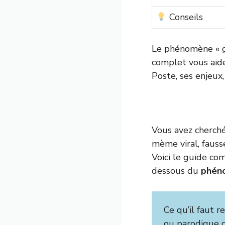
Conseils
Le phénomène « gt
complet vous aide
Poste, ses enjeux,
Vous avez cherché
mème viral, faus
Voici le guide co
dessous du
phén
Ce qu’il faut re
ou parodique de