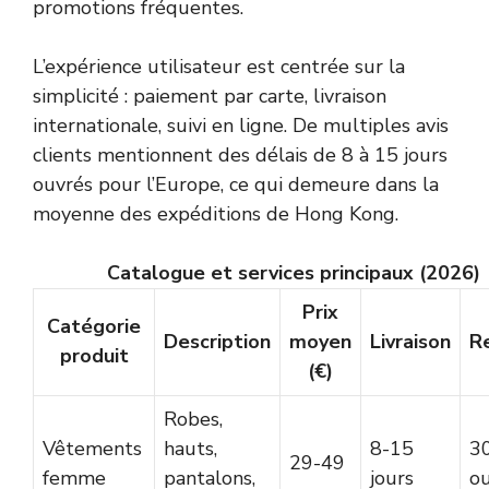
promotions fréquentes.
L’expérience utilisateur est centrée sur la
simplicité : paiement par carte, livraison
internationale, suivi en ligne. De multiples avis
clients mentionnent des délais de 8 à 15 jours
ouvrés pour l’Europe, ce qui demeure dans la
moyenne des expéditions de Hong Kong.
Catalogue et services principaux (2026)
Prix
Catégorie
Description
moyen
Livraison
R
produit
(€)
Robes,
Vêtements
hauts,
8-15
30
29-49
femme
pantalons,
jours
o