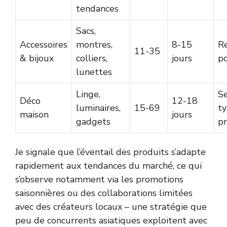
tendances
Sacs,
Accessoires
montres,
8-15
R
11-35
& bijoux
colliers,
jours
po
lunettes
Linge,
Se
Déco
12-18
luminaires,
15-69
t
maison
jours
gadgets
pr
Je signale que l’éventail des produits s’adapte
rapidement aux tendances du marché, ce qui
s’observe notamment via les promotions
saisonnières ou des collaborations limitées
avec des créateurs locaux – une stratégie que
peu de concurrents asiatiques exploitent avec