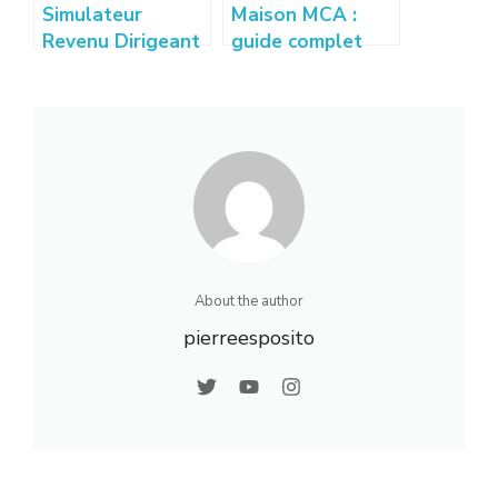
Simulateur
Maison MCA :
Revenu Dirigeant
guide complet
: Estimez vos
pour construire
gains sur
votre maison
creation-
individuelle
entreprise-
france.com
About the author
pierreesposito