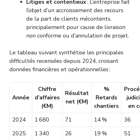
Litiges et contentieux
: L’entreprise fait
l’objet d’un accroissement des recours
de la part de clients mécontents,
principalement pour cause de livraison
non conforme ou d’annulation de projet.
Le tableau suivant synthétise les principales
difficultés recensées depuis 2024, croisant
données financières et opérationnelles :
Chiffre
%
Procé
Résultat
Année
d’affaires
Retards
judic
net (€M)
(€M)
chantiers
en c
2024
1 680
71
14 %
36
2025
1 340
26
19 %
51