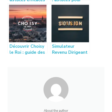
pour vendre son
bien calculer et
appartement
optimiser vos
rapidement
droits
Découvrir Choisy
Simulateur
le Roi : guide des
Revenu Dirigeant
quartiers,
: Estimez vos
activités et vie
gains sur
locale
creation-
entreprise-
france.com
About the author