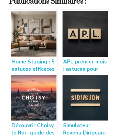
Publications Similaires :
Home Staging : 5
APL premier mois
astuces efficaces
: astuces pour
pour vendre son
bien calculer et
appartement
optimiser vos
rapidement
droits
Découvrir Choisy
Simulateur
le Roi : guide des
Revenu Dirigeant