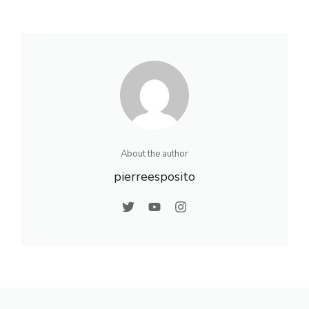
quartiers,
: Estimez vos
activités et vie
gains sur
locale
creation-
entreprise-
france.com
About the author
pierreesposito