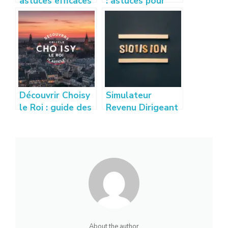
astuces efficaces
: astuces pour
pour vendre son
bien calculer et
appartement
optimiser vos
rapidement
droits
Découvrir Choisy
Simulateur
le Roi : guide des
Revenu Dirigeant
quartiers,
: Estimez vos
activités et vie
gains sur
locale
creation-
entreprise-
france.com
About the author