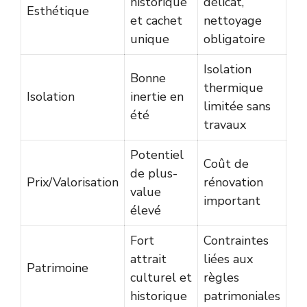
historique
délicat,
Esthétique
et cachet
nettoyage
unique
obligatoire
Isolation
Bonne
thermique
Isolation
inertie en
limitée sans
été
travaux
Potentiel
Coût de
de plus-
Prix/Valorisation
rénovation
value
important
élevé
Fort
Contraintes
attrait
liées aux
Patrimoine
culturel et
règles
historique
patrimoniales