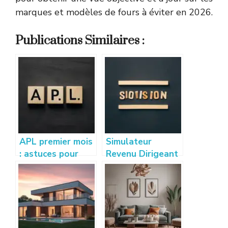
marques et modèles de fours à éviter en 2026.
Publications Similaires :
APL premier mois
Simulateur
: astuces pour
Revenu Dirigeant
bien calculer et
: Estimez vos
optimiser vos
gains sur
droits
creation-
entreprise-
france.com