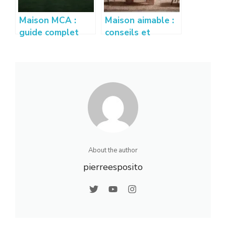
Maison MCA :
Maison aimable :
guide complet
conseils et
pour construire
astuces pour
votre maison
créer un intérieur
individuelle
accueillant
About the author
pierreesposito