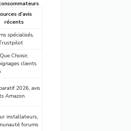
s consommateurs
ources d’avis
récents
ms spécialisés,
Trustpilot
Que Choisir,
ignages clients
5
aratif 2026, avis
nts Amazon
r installateurs,
unauté forums