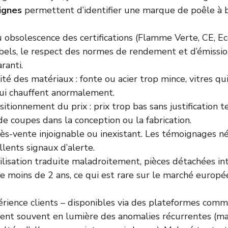
ignes
permettent d’identifier une marque de poêle à bo
 obsolescence des certifications (Flamme Verte, CE, E
abels, le respect des normes de rendement et d’émissi
ranti.
ité des matériaux : fonte ou acier trop mince, vitres q
ui chauffent anormalement.
itionnement du prix : prix trop bas sans justification 
 coupes dans la conception ou la fabrication.
ès-vente injoignable ou inexistant. Les témoignages né
llents signaux d’alerte.
ilisation traduite maladroitement, pièces détachées i
e moins de 2 ans, ce qui est rare sur le marché europé
érience clients – disponibles via des plateformes com
tent souvent en lumière des anomalies récurrentes (m