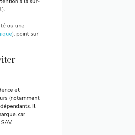
tention à la sur-
).
ité ou une
gique
), point sur
iter
dence et
teurs (notamment
ndépendants. Il
marque, car
 SAV.