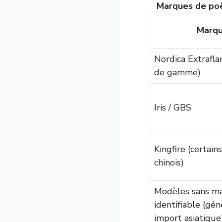
Marques de poê
Marq
Nordica Extrafl
de gamme)
Iris / GBS
Kingfire (certai
chinois)
Modèles sans m
identifiable (gé
import asiatique