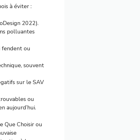
is à éviter :
coDesign 2022).
ons polluantes
ui fendent ou
technique, souvent
gatifs sur le SAV
ntrouvables ou
en aujourd’hui.
me Que Choisir ou
auvaise