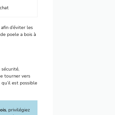
achat
afin d’éviter les
de poele a bois à
 sécurité,
 se tourner vers
u’il est possible
ois
, privilégiez