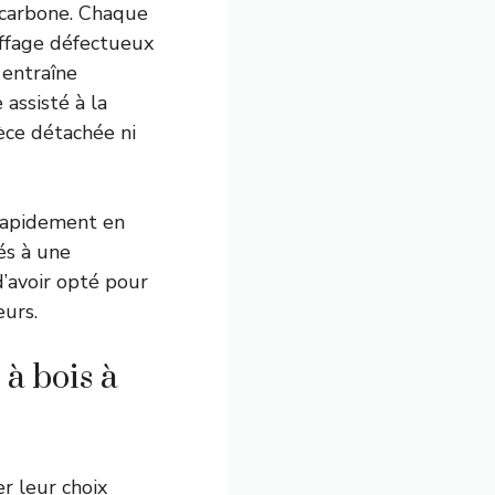
 carbone. Chaque
uffage défectueux
 entraîne
 assisté à la
èce détachée ni
 rapidement en
és à une
d’avoir opté pour
eurs.
à bois à
r leur choix