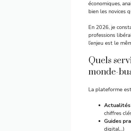
économiques, anal
bien les novices 
En 2026, je consta
professions libér
l’enjeu est le mêm
Quels serv
monde-busi
La plateforme est
Actualité
chiffres clés
Guides pra
digital…)