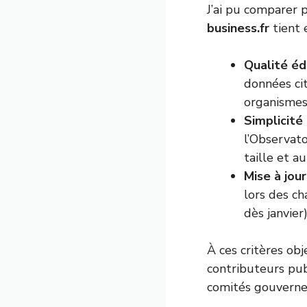
J’ai pu comparer p
business.fr
tient 
Qualité éd
données ci
organismes 
Simplicité
l’Observat
taille et a
Mise à jour
lors des c
dès janvier)
À ces critères obje
contributeurs pub
comités gouverne