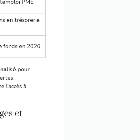
r l’emploi PME
ns en trésorerie
de fonds en 2026
nalisé
pour
lertes
e l’accès à
ges et