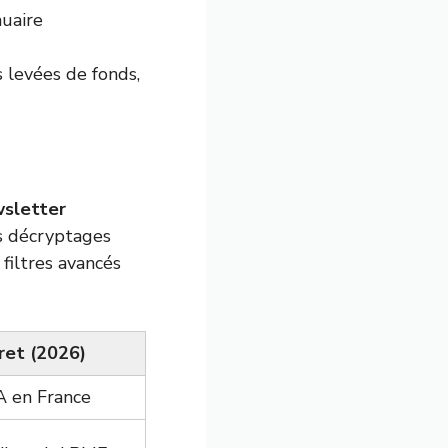
nuaire
s levées de fonds,
sletter
s décryptages
filtres avancés
ret (2026)
A en France