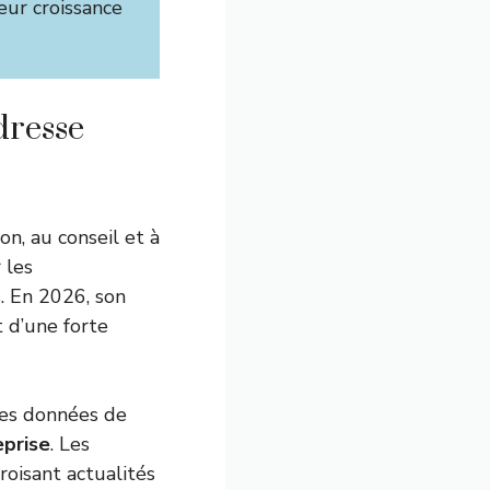
leur croissance
dresse
on, au conseil et à
 les
. En 2026, son
 d’une forte
 les données de
eprise
. Les
roisant actualités