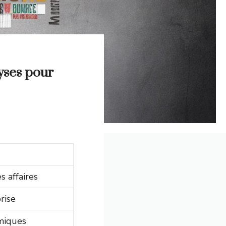
lyses pour
 affaires
rise
miques