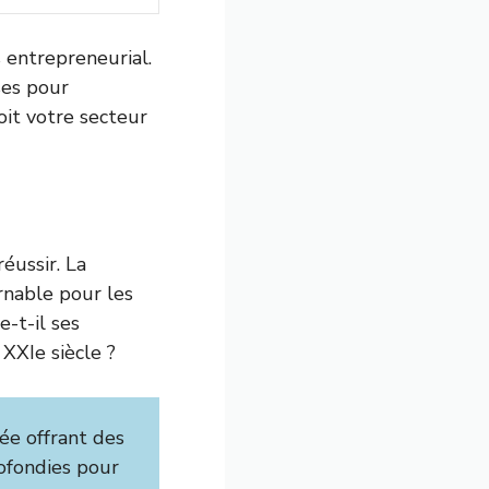
 entrepreneurial.
ses pour
oit votre secteur
éussir. La
nable pour les
-t-il ses
 XXIe siècle ?
ée offrant des
rofondies pour