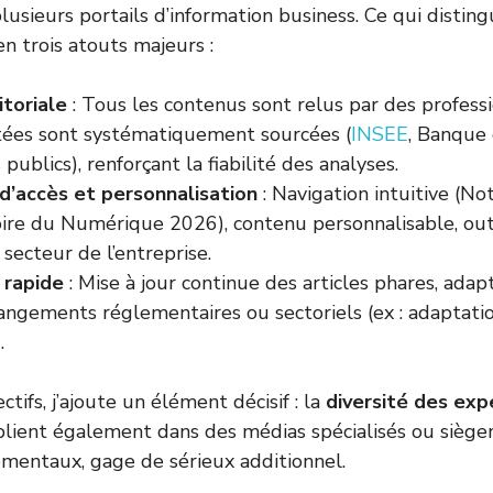
lusieurs portails d’information business. Ce qui distin
en trois atouts majeurs :
itoriale
: Tous les contenus sont relus par des professi
tées sont systématiquement sourcées (
INSEE
, Banque 
publics), renforçant la fiabilité des analyses.
 d’accès et personnalisation
: Navigation intuitive (No
oire du Numérique 2026), contenu personnalisable, outi
u secteur de l’entreprise.
 rapide
: Mise à jour continue des articles phares, ada
hangements réglementaires ou sectoriels (ex : adapta
.
ctifs, j’ajoute un élément décisif : la
diversité des exp
lient également dans des médias spécialisés ou siège
mentaux, gage de sérieux additionnel.