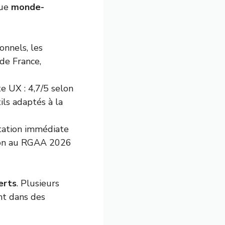
gue
monde-
onnels, les
de France,
te UX : 4,7/5 selon
ls adaptés à la
ptation immédiate
tion au RGAA 2026
erts
. Plusieurs
nt dans des