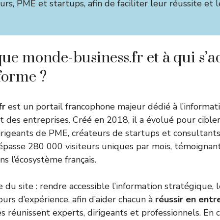
rs, PME et startups, afin de faciliter leur réussite et 
que monde-business.fr et à qui s’a
eforme ?
fr
est un portail francophone majeur dédié à l’informati
des entreprises. Créé en 2018, il a évolué pour cibler
dirigeants de PME, créateurs de startups et consultants
épasse 280 000 visiteurs uniques par mois, témoignant
ns l’écosystème français.
e du site : rendre accessible l’information stratégique,
urs d’expérience, afin d’aider chacun à
réussir en entr
s réunissent experts, dirigeants et professionnels. En c