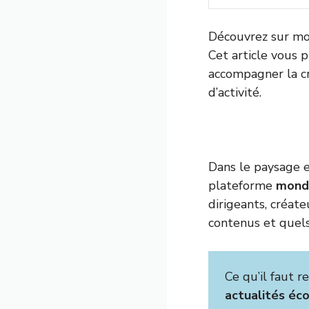
Découvrez sur mon
Cet article vous p
accompagner la cr
d’activité.
Dans le paysage en
plateforme
monde
dirigeants, créat
contenus et quels
Ce qu’il faut re
actualités éc