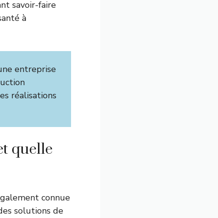
nt savoir-faire
santé à
ne entreprise
ruction
es réalisations
t quelle
galement connue
 des solutions de