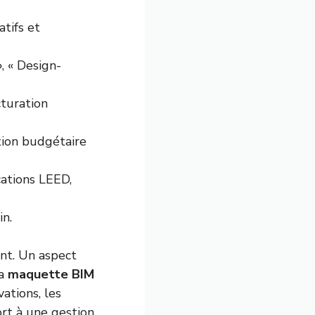
tifs et
, « Design-
cturation
ation budgétaire
ations LEED,
in.
ent. Un aspect
la
maquette BIM
ations, les
ort à une gestion