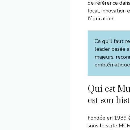
de référence dans
local, innovation 
l’éducation.
Ce qu’il faut re
leader basée à
majeurs, reconn
emblématiques
Qui est Mu
est son his
Fondée en 1989 
sous le sigle MCM 