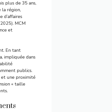
is plus de 35 ans,
la région,
 d’affaires
s 2025). MCM
ence et
nt. En tant
a, impliquée dans
abilité
tamment publics.
 et une proximité
sion « taille
nts.
ments