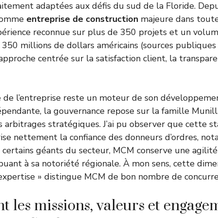
aitement adaptées aux défis du sud de la Floride. Depu
 comme
entreprise de construction
majeure dans toute 
rience reconnue sur plus de 350 projets et un volume
 350 millions de dollars américains (sources publique
 approche centrée sur la satisfaction client, la transpar
ale de l’entreprise reste un moteur de son développeme
épendante, la gouvernance repose sur la famille Munill
 arbitrages stratégiques. J’ai pu observer que cette st
ise nettement la confiance des donneurs d’ordres, no
e certains géants du secteur, MCM conserve une agilité
buant à sa notoriété régionale. À mon sens, cette dimen
expertise » distingue MCM de bon nombre de concurre
nt les missions, valeurs et engage