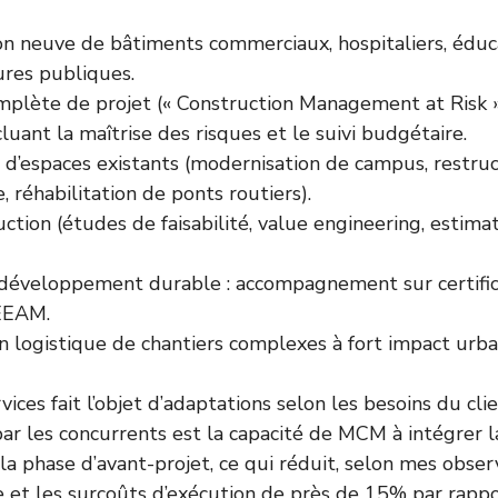
on neuve de bâtiments commerciaux, hospitaliers, éduca
ures publiques.
mplète de projet (« Construction Management at Risk »
ncluant la maîtrise des risques et le suivi budgétaire.
 d’espaces existants (modernisation de campus, restru
e, réhabilitation de ponts routiers).
ction (études de faisabilité, value engineering, estim
 développement durable : accompagnement sur certific
EEAM.
on logistique de chantiers complexes à fort impact urba
ices fait l’objet d’adaptations selon les besoins du cli
ar les concurrents est la capacité de MCM à intégrer 
la phase d’avant-projet, ce qui réduit, selon mes observ
ace et les surcoûts d’exécution de près de 15% par rapp