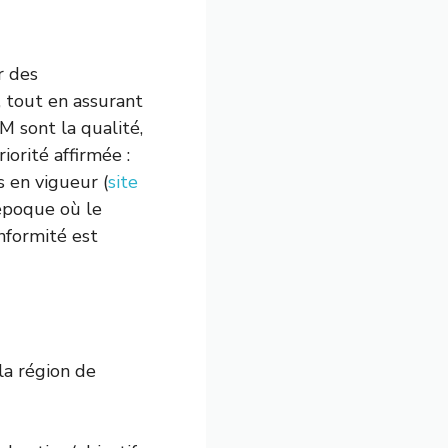
r des
, tout en assurant
M sont la qualité,
iorité affirmée :
s en vigueur (
site
 époque où le
nformité est
 la région de