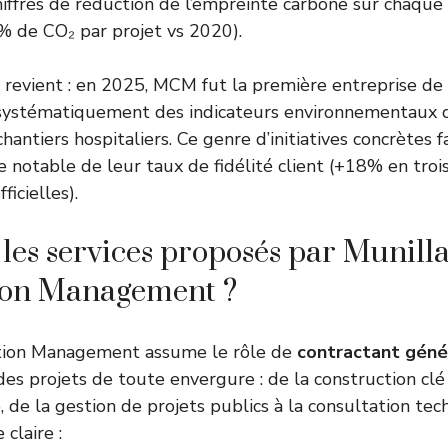
hiffrés de réduction de l’empreinte carbone sur chaque c
% de CO₂ par projet vs 2020).
revient : en 2025, MCM fut la première entreprise de 
 systématiquement des indicateurs environnementaux da
hantiers hospitaliers. Ce genre d’initiatives concrètes fa
e notable de leur taux de fidélité client (+18% en trois
icielles).
 les services proposés par Munill
ion Management ?
tion Management assume le rôle de
contractant géné
des projets de toute envergure : de la construction clé
 de la gestion de projets publics à la consultation tec
 claire :