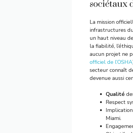
sociétaux
La mission officie
infrastructures d
un haut niveau de
la fiabilité, l’ét
aucun projet ne pe
officiel de l’OSHA
secteur connaît d
devenue aussi cen
Qualité
des
Respect sy
Implication
Miami.
Engagement 