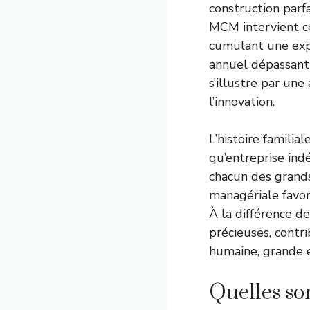
construction parf
MCM intervient
cumulant une expé
annuel dépassant
s’illustre par une
l’innovation.
L’histoire famili
qu’entreprise ind
chacun des grands
managériale favor
À la différence d
précieuses, contri
humaine, grande 
Quelles so