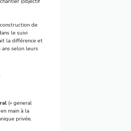
hantier (objectif
construction de
ns le suivi
it la différence et
 ans selon leurs
a
ral
(« general
 en main à la
hnique privée.