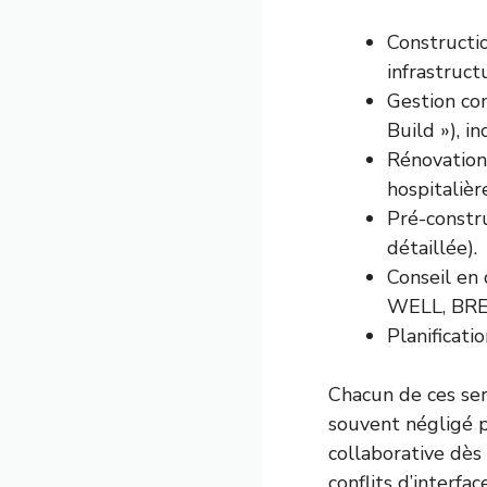
Constructi
infrastruct
Gestion co
Build »), i
Rénovation
hospitalièr
Pré-constru
détaillée).
Conseil en
WELL, BR
Planificati
Chacun de ces serv
souvent négligé p
collaborative dès 
conflits d’interf