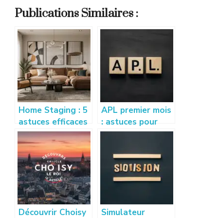
Publications Similaires :
Home Staging : 5
APL premier mois
astuces efficaces
: astuces pour
pour vendre son
bien calculer et
appartement
optimiser vos
rapidement
droits
Découvrir Choisy
Simulateur