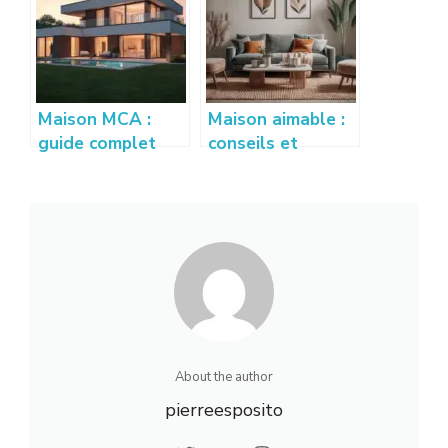
droits
creation-
entreprise-
france.com
Maison MCA :
Maison aimable :
guide complet
conseils et
pour construire
astuces pour
votre maison
créer un intérieur
individuelle
accueillant
About the author
pierreesposito