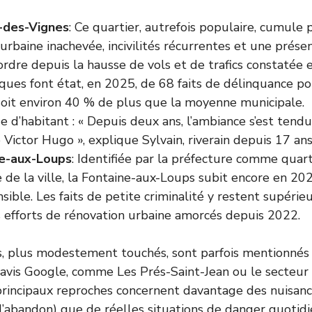
-des-Vignes
: Ce quartier, autrefois populaire, cumule
urbaine inachevée, incivilités récurrentes et une prése
’ordre depuis la hausse de vols et de trafics constaté
iques font état, en 2025, de 68 faits de délinquance p
 soit environ 40 % de plus que la moyenne municipale.
d’habitant : « Depuis deux ans, l’ambiance s’est tend
 Victor Hugo », explique Sylvain, riverain depuis 17 ans
ne-aux-Loups
: Identifiée par la préfecture comme quarti
e de la ville, la Fontaine-aux-Loups subit encore en 2
sible. Les faits de petite criminalité y restent supérie
 efforts de rénovation urbaine amorcés depuis 2022.
s, plus modestement touchés, sont parfois mentionnés
s avis Google, comme Les Prés-Saint-Jean ou le secteur
 principaux reproches concernent davantage des nuisanc
d’abandon) que de réelles situations de danger quotidi