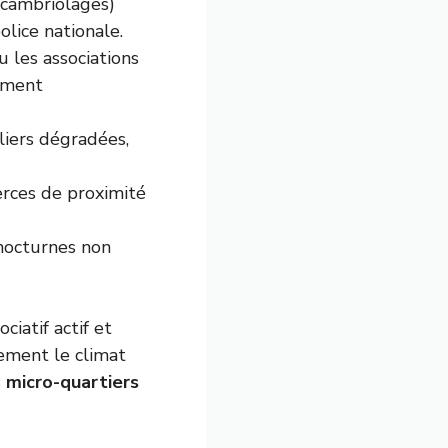
, cambriolages)
olice nationale.
 les associations
timent
liers dégradées,
erces de proximité
 nocturnes non
ciatif actif et
ement le climat
s
micro-quartiers