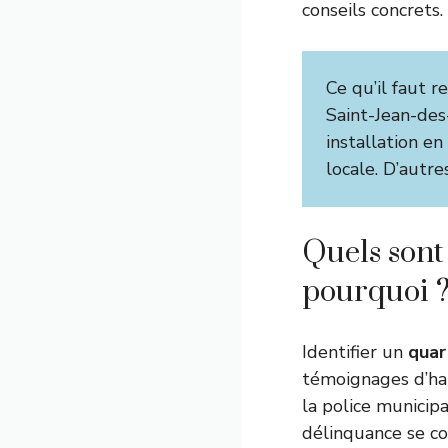
conseils concrets.
Ce qu’il faut r
Saint-Jean-des
installation en
locale. D’autr
Quels sont
pourquoi 
Identifier un
quar
témoignages d’hab
la police municipa
délinquance se co