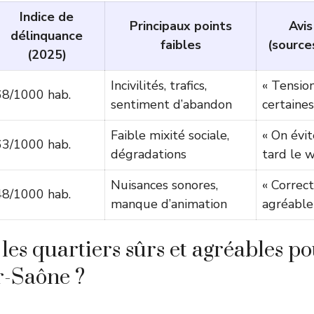
Indice de
Principaux points
Avis
délinquance
faibles
(source
(2025)
Incivilités, trafics,
« Tensio
68/1000 hab.
sentiment d’abandon
certaines
Faible mixité sociale,
« On évit
63/1000 hab.
dégradations
tard le 
Nuisances sonores,
« Correct
48/1000 hab.
manque d’animation
agréable 
les quartiers sûrs et agréables po
r-Saône ?