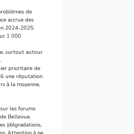
 problèmes de
nce accrue des
e en 2024-2025.
our 1 000
ue, surtout autour
.
er prioritaire de
026 une réputation
urs à la moyenne,
 sur les forums
 de Bellevue.
es (dégradations,
en. Attention à ne