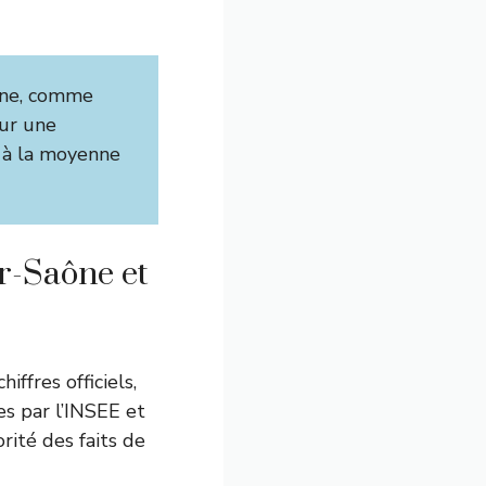
ône, comme
our une
r à la moyenne
ur-Saône et
iffres officiels,
es par l’INSEE et
rité des faits de