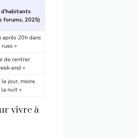
 d’habitants
s forums, 2025)
n après 20h dans
 rues »
e de rentrer
week-end »
 le jour, moins
la nuit »
ur vivre à