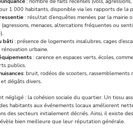
élinquance
: nombre de faits recensés (vols, agressions
our 1 000 habitants, disponible via les rapports de la p
 ressentie
: résultat d’enquêtes menées par la mairie ou
 (agressions, menaces, altercations fréquentes ou sen
).
 bâti
: présence de logements insalubres, cages d’esca
 rénovation urbaine.
équipements
: carence en espaces verts, écoles, comm
ts publics.
nuisances
: bruit, rodéos de scooters, rassemblements
 et dégâts divers.
 négligé : la cohésion sociale du quartier. Un tissu asso
 des habitants aux événements locaux améliorent nett
 des secteurs initialement décriés. Ainsi, il existe de
révèle bien meilleure que leur réputation générale.