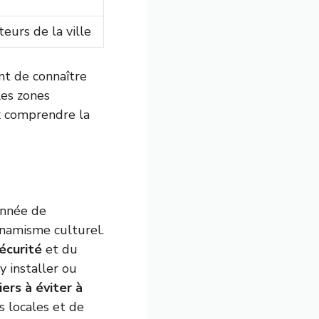
teurs de la ville
ant de connaître
les zones
ux comprendre la
année de
ynamisme culturel.
écurité
et du
y installer ou
iers à éviter à
 locales et de