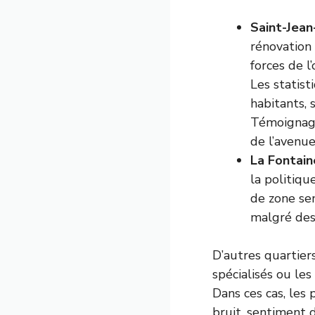
Saint-Jean
rénovation 
forces de l
Les statist
habitants,
Témoignage 
de l’avenue
La Fontai
la politiqu
de zone sen
malgré des
D’autres quartier
spécialisés ou le
Dans ces cas, les
bruit, sentiment 