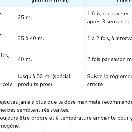
(ml/litre d’eau)
conse
s
1 fois, renouveler 
25 ml
après 3 semaines
s
35 à 40 ml
1 à 2 fois, à inter
les,
40 ml
2 fois par saison
Jusqu’à 50 ml (spécial
Suivre la réglemen
ricole
produits pros)
stricte
’ajoutez jamais plus que la dose maximale recommandé
herbes semblent résistantes.
 toujours être propre et à température ambiante pour 
omogène.