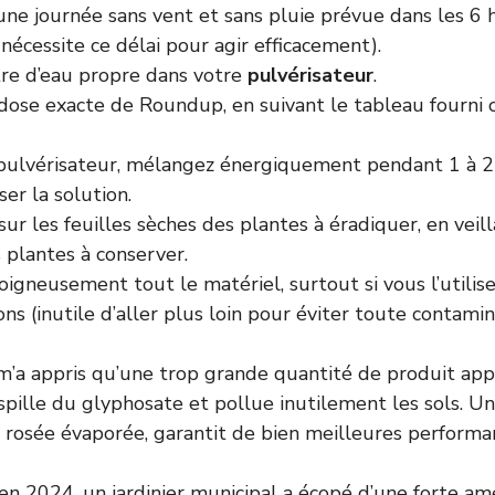
une journée sans vent et sans pluie prévue dans les 6 
 nécessite ce délai pour agir efficacement).
tre d’eau propre dans votre
pulvérisateur
.
dose exacte de Roundup, en suivant le tableau fourni o
pulvérisateur, mélangez énergiquement pendant 1 à 2
er la solution.
sur les feuilles sèches des plantes à éradiquer, en veil
 plantes à conserver.
igneusement tout le matériel, surtout si vous l’utilis
ons (inutile d’aller plus loin pour éviter toute contamin
’a appris qu’une trop grande quantité de produit app
aspille du glyphosate et pollue inutilement les sols. U
c rosée évaporée, garantit de bien meilleures performa
 en 2024, un jardinier municipal a écopé d’une forte a