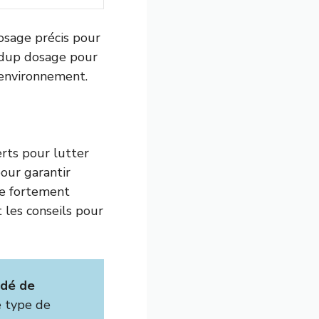
sage précis pour
undup dosage pour
l’environnement.
erts pour lutter
our garantir
re fortement
 les conseils pour
dé de
e type de