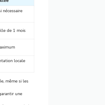
illée
si nécessaire
valle de 1 mois
 maximum
tation locale
e, même si les
garantir une