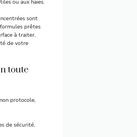
iles ou aux haies.
concentrées sont
s formules prêtes
face à traiter.
ité de votre
n toute
 mon protocole,
es de sécurité,