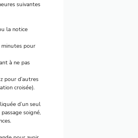
heures suivantes
u la notice
 minutes pour
lant à ne pas
ez pour d’autres
ation croisée).
liquée d’un seul
n passage soigné,
nces.
mende pour avoir