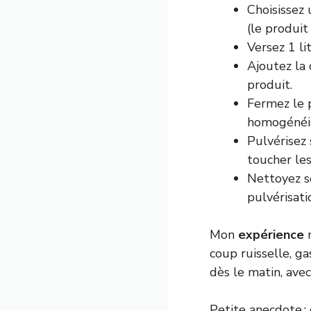
Choisissez 
(le produit
Versez 1 li
Ajoutez la 
produit.
Fermez le 
homogénéis
Pulvérisez 
toucher les
Nettoyez so
pulvérisati
Mon
expérience
m
coup ruisselle, g
dès le matin, ave
Petite anecdote :