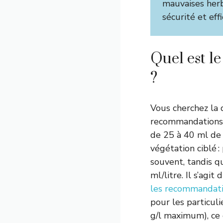
mauvaises herb
sécurité et effi
Quel est l
?
Vous cherchez la 
recommandations o
de 25 à 40 ml de 
végétation ciblé 
souvent, tandis q
ml/litre. Il s’agi
les recommandatio
pour les particul
g/l maximum), ce q