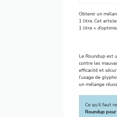
Obtenir un mélan
1 litre. Cet arti
1 litre », d’optim
Le Roundup est un
contre les mauvai
efficacité et séc
l’usage de glypho
un mélange réussi
Ce qu’il faut r
Roundup pour 