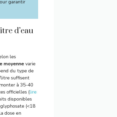
our garantir
itre d’eau
elon les
e moyenne
varie
épend du type de
itre suffisent
e monter à 35-40
s officielles (
lire
uits disponibles
n glyphosate (<18
 la dose en