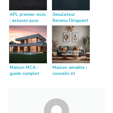
APL premier mois
Simulateur
: astuces pour
Revenu Dirigeant
bien calculer et
: Estimez vos
optimiser vos
gains sur
droits
creation-
entreprise-
france.com
Maison MCA :
Maison aimable :
guide complet
conseils et
pour construire
astuces pour
votre maison
créer un intérieur
individuelle
accueillant