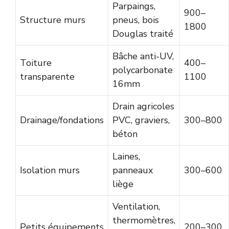
Parpaings,
900–
Structure murs
pneus, bois
1800
Douglas traité
Bâche anti-UV,
Toiture
400–
polycarbonate
transparente
1100
16mm
Drain agricoles
Drainage/fondations
PVC, graviers,
300–800
béton
Laines,
Isolation murs
panneaux
300–600
liège
Ventilation,
thermomètres,
Petits équipements
200–300