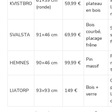
61×39 cm
KVISTBRO
59,99 €
plateau
(ronde)
en bois
Bois
courbé,
SVALSTA
91×46 cm
69,99 €
placage
frêne
Pin
HEMNES
90×46 cm
99,99 €
massif
t
Bois +
LIATORP
93×93 cm
149 €
verre