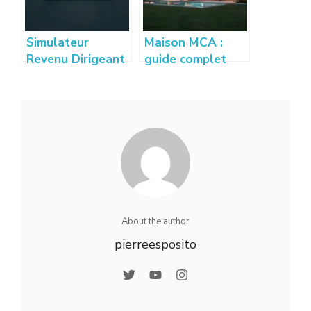
Simulateur
Maison MCA :
Revenu Dirigeant
guide complet
: Estimez vos
pour construire
gains sur
votre maison
creation-
individuelle
entreprise-
france.com
About the author
pierreesposito