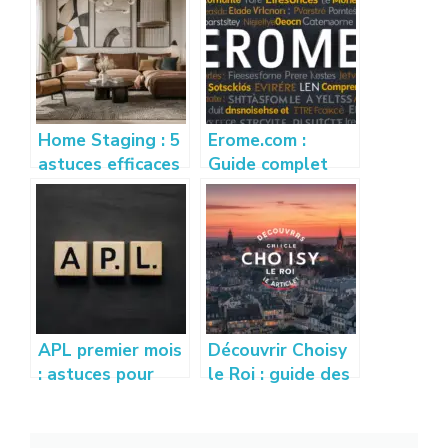
Home Staging : 5
Erome.com :
astuces efficaces
Guide complet
pour vendre son
pour comprendre
appartement
et utiliser la
rapidement
plateforme
APL premier mois
Découvrir Choisy
: astuces pour
le Roi : guide des
bien calculer et
quartiers,
optimiser vos
activités et vie
droits
locale