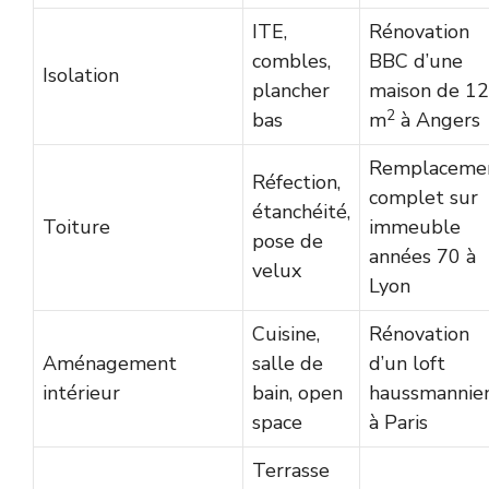
ITE,
Rénovation
combles,
BBC d’une
Isolation
plancher
maison de 1
2
bas
m
à Angers
Remplaceme
Réfection,
complet sur
étanchéité,
Toiture
immeuble
pose de
années 70 à
velux
Lyon
Cuisine,
Rénovation
Aménagement
salle de
d’un loft
intérieur
bain, open
haussmannie
space
à Paris
Terrasse