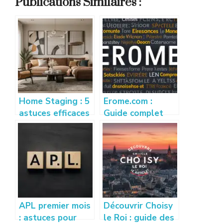
Publications Similaires :
Home Staging : 5
Erome.com :
astuces efficaces
Guide complet
pour vendre son
pour comprendre
appartement
et utiliser la
rapidement
plateforme
APL premier mois
Découvrir Choisy
: astuces pour
le Roi : guide des