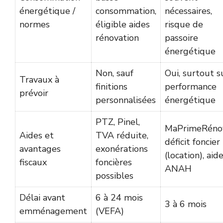
énergétique /
consommation,
nécessaires,
normes
éligible aides
risque de
rénovation
passoire
énergétique
Non, sauf
Oui, surtout s
Travaux à
finitions
performance
prévoir
personnalisées
énergétique
PTZ, Pinel,
MaPrimeRénov
Aides et
TVA réduite,
déficit foncier
avantages
exonérations
(location), aid
fiscaux
foncières
ANAH
possibles
Délai avant
6 à 24 mois
3 à 6 mois
emménagement
(VEFA)