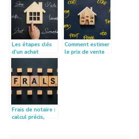
Les étapes clés
Comment estimer
d’un achat
le prix de vente
immobilier : de la
de sa maison
visite à la
sans se tromper
signature
Frais de notaire :
calcul précis,
détails et
conseils pour les