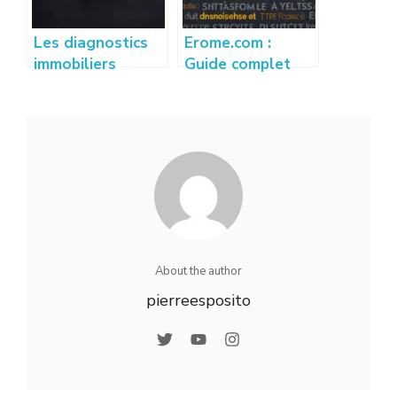
Les diagnostics
Erome.com :
immobiliers
Guide complet
obligatoires pour
pour comprendre
vendre un bien en
et utiliser la
2026
plateforme
About the author
pierreesposito