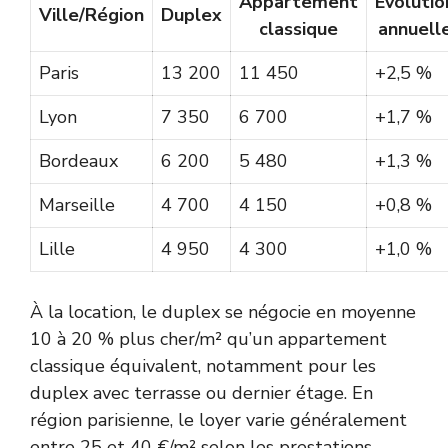
Appartement
Évolutio
Ville/Région
Duplex
classique
annuell
Paris
13 200
11 450
+2,5 %
Lyon
7 350
6 700
+1,7 %
Bordeaux
6 200
5 480
+1,3 %
Marseille
4 700
4 150
+0,8 %
Lille
4 950
4 300
+1,0 %
À la location, le duplex se négocie en moyenne
10 à 20 % plus cher/m² qu’un appartement
classique équivalent, notamment pour les
duplex avec terrasse ou dernier étage. En
région parisienne, le loyer varie généralement
entre 25 et 40 €/m² selon les prestations