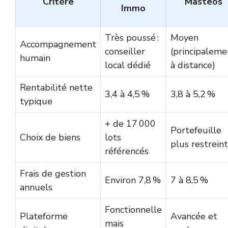
Critère
Masteos
Immo
Très poussé :
Moyen
Accompagnement
conseiller
(principaleme
humain
local dédié
à distance)
Rentabilité nette
3,4 à 4,5 %
3,8 à 5,2 %
typique
+ de 17 000
Portefeuille
Choix de biens
lots
plus restreint
référencés
Frais de gestion
Environ 7,8 %
7 à 8,5 %
annuels
Fonctionnelle
Plateforme
Avancée et
mais