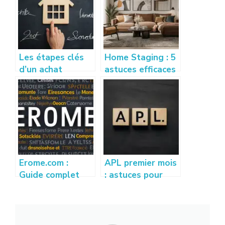
Les étapes clés
Home Staging : 5
d’un achat
astuces efficaces
immobilier : de la
pour vendre son
visite à la
appartement
signature
rapidement
Erome.com :
APL premier mois
Guide complet
: astuces pour
pour comprendre
bien calculer et
et utiliser la
optimiser vos
plateforme
droits