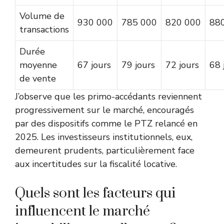
Volume de
930 000
785 000
820 000
88
transactions
Durée
moyenne
67 jours
79 jours
72 jours
68 
de vente
J’observe que les primo-accédants reviennent
progressivement sur le marché, encouragés
par des dispositifs comme le PTZ relancé en
2025. Les investisseurs institutionnels, eux,
demeurent prudents, particulièrement face
aux incertitudes sur la fiscalité locative.
Quels sont les facteurs qui
influencent le marché