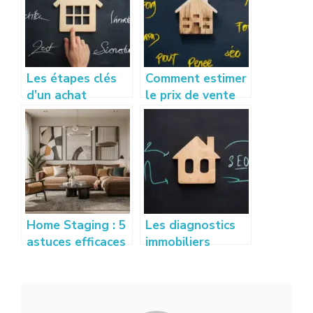
Les étapes clés
Comment estimer
d’un achat
le prix de vente
immobilier : de la
de sa maison
visite à la
sans se tromper
signature
Home Staging : 5
Les diagnostics
astuces efficaces
immobiliers
pour vendre son
obligatoires pour
appartement
vendre un bien en
rapidement
2026