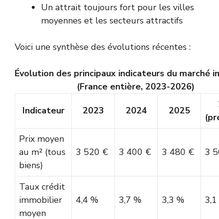
Un attrait toujours fort pour les villes
moyennes et les secteurs attractifs
Voici une synthèse des évolutions récentes :
Évolution des principaux indicateurs du marché i
(France entière, 2023-2026)
Indicateur
2023
2024
2025
(pr
Prix moyen
au m² (tous
3 520 €
3 400 €
3 480 €
3 5
biens)
Taux crédit
immobilier
4,4 %
3,7 %
3,3 %
3,1
moyen