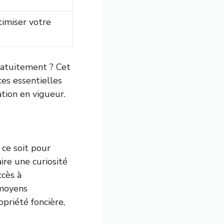
timiser votre
ratuitement ? Cet
ces essentielles
ation en vigueur.
 ce soit pour
ire une curiosité
ccès à
 moyens
priété foncière,