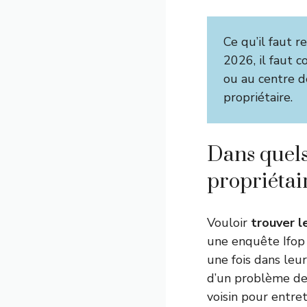
Ce qu’il faut r
2026, il faut c
ou au centre de
propriétaire.
Dans quels
propriétai
Vouloir
trouver l
une enquête Ifop 
une fois dans leur
d’un problème de 
voisin pour entre