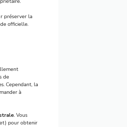
riétaire.
r préserver la
de officielle.
mellement
ns de
es. Cependant, la
demander à
strale
. Vous
et) pour obtenir