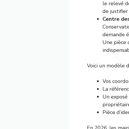
le relevé d
de justifie
Centre des
Conservatio
demande éc
Une pièce d
indispensab
Voici un modèle dé
Vos coordo
La référenc
Un exposé b
propriétair
Pièce d’ide
En 2026, les mair