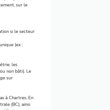
tement, sur le
tion si le secteur
nique (ex :
trie, les
 ou non bâti). Le
age sur
las à Chartres. En
trale (BC), ainsi