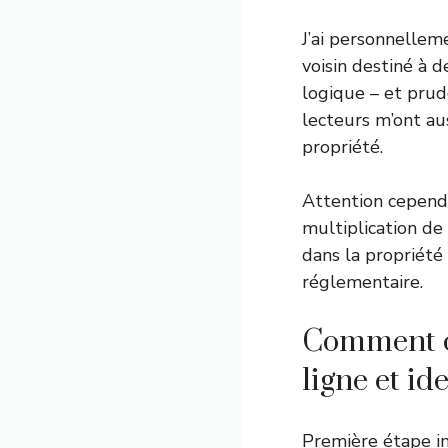
J’ai personnelleme
voisin destiné à d
logique – et prude
lecteurs m’ont au
propriété.
Attention cependan
multiplication d
dans la propriété
réglementaire.
Comment co
ligne et id
Première étape in