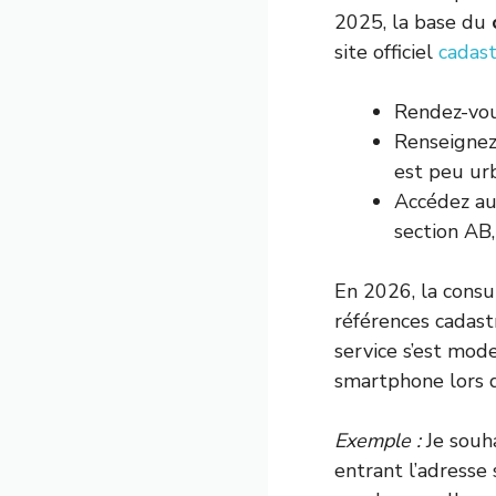
2025, la base du
site officiel
cadast
Rendez-vous
Renseignez 
est peu urb
Accédez a
section AB,
En 2026, la consul
références cadastr
service s’est mode
smartphone lors d
Exemple :
Je souha
entrant l’adresse