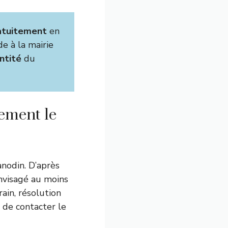
ratuitement
en
e à la mairie
ntité
du
tement le
anodin. D’après
nvisagé au moins
rain, résolution
 de contacter le