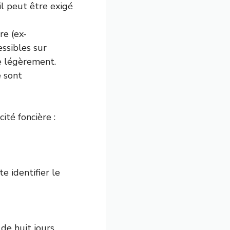
il peut être exigé
re (ex-
ssibles sur
e légèrement.
e sont
ité foncière :
e identifier le
de huit jours