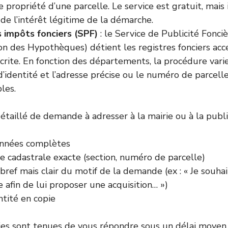
e propriété d’une parcelle. Le service est gratuit, mais 
r de l’intérêt légitime de la démarche.
 impôts fonciers (SPF)
: le Service de Publicité Fonciè
n des Hypothèques) détient les registres fonciers acce
rite. En fonction des départements, la procédure vari
’identité et l’adresse précise ou le numéro de parcell
les.
taillé de demande à adresser à la mairie ou à la public
nnées complètes
e cadastrale exacte (section, numéro de parcelle)
ref mais clair du motif de la demande (ex : « Je souhait
e afin de lui proposer une acquisition… »)
ntité en copie
ies sont tenues de vous répondre sous un délai moyen 