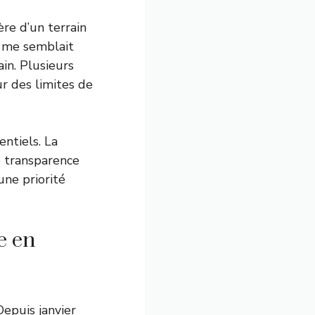
ère d’un terrain
il me semblait
ain. Plusieurs
ur des limites de
entiels. La
 transparence
une priorité
e en
Depuis janvier