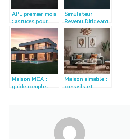
APL premier mois
Simulateur
: astuces pour
Revenu Dirigeant
bien calculer et
: Estimez vos
optimiser vos
gains sur
droits
creation-
entreprise-
france.com
Maison MCA :
Maison aimable :
guide complet
conseils et
pour construire
astuces pour
votre maison
créer un intérieur
individuelle
accueillant