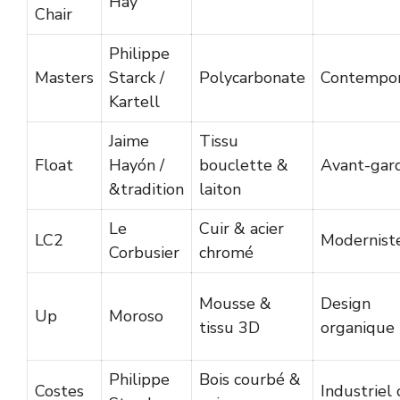
Hay
Chair
Philippe
Masters
Starck /
Polycarbonate
Contempor
Kartell
Jaime
Tissu
Float
Hayón /
bouclette &
Avant-gar
&tradition
laiton
Le
Cuir & acier
LC2
Modernist
Corbusier
chromé
Mousse &
Design
Up
Moroso
tissu 3D
organique
Philippe
Bois courbé &
Costes
Industriel 