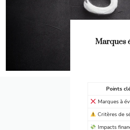
Marques é
Points cl
Marques à év
Critères de s
Impacts finan