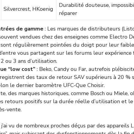
Durabilité douteuse, impossibi
Silvercrest, HKoenig
réparer
ntrées de gamme
: Les marques de distributeurs (Listo
 souvent vendues chez des enseignes comme Electro D
 sont régulièrement pointées du doigt pour leur faible
’entre vous partagent sur les forums leur expérience 
 ou 3 ans d’utilisation.
ue “low cost”
: Beko, Candy ou Far, autrefois plébiscit
nregistrent des taux de retour SAV supérieurs à 20 % s
lon le dernier baromètre UFC-Que Choisir.
ste, des marques historiques, comme Bosch ou Miele, 
s retours positifs sur la durée réelle d’utilisation et l
ès-vente.
, j’ai vu de nombreux proches déçus par des appareils L
faire”, mais subissant des dysfonctionnements dès la fin 