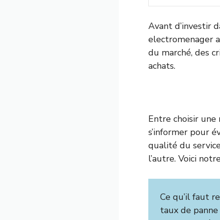
Avant d’investir d
electromenager a 
du marché, des cr
achats.
Entre choisir une 
s’informer pour é
qualité du servic
l’autre. Voici not
Ce qu’il faut r
taux de panne 