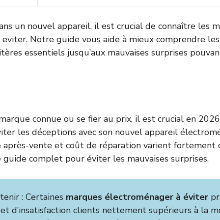
ans un nouvel appareil, il est crucial de connaître les 
eviter. Notre guide vous aide à mieux comprendre les
itères essentiels jusqu’aux mauvaises surprises pouvan
marque connue ou se fier au prix, il est crucial en 202
viter les déceptions avec son nouvel appareil électromén
e après-vente et coût de réparation varient fortement
re guide complet pour éviter les mauvaises surprises.
etenir : Certaines
marques électroménager à éviter
pr
et d’insatisfaction clients nettement supérieurs à la 