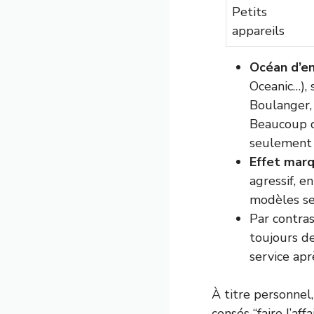
Petits
appareils
Océan d’e
Oceanic…),
Boulanger,
Beaucoup d
seulement 2
Effet marq
agressif, e
modèles se
Par contra
toujours de
service apr
À titre personnel
censés “faire l’af