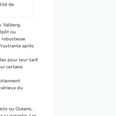
lité de
, Valberg,
épôt ou
 robustesse.
frustrante après
ées pour leur tarif
ur certains
obtiennent
e sérieux du
isto ou Oceanic,
de la garantie. Les