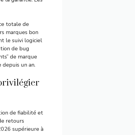
ce totale de
urs marques bon
le suivi logiciel
ction de bug
gents” de marque
e depuis un an.
rivilégier
on de fiabilité et
de retours
2026 supérieure à