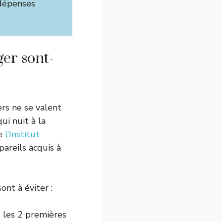
 dépenses
er sont-
rs ne se valent
ui nuit à la
de
l’Institut
areils acquis à
ont à éviter :
 les 2 premières