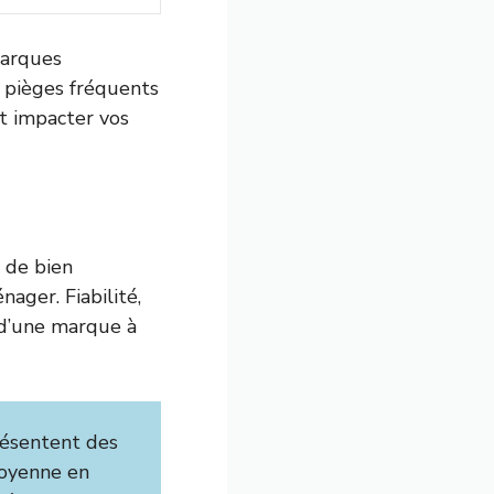
marques
 pièges fréquents
t impacter vos
6 de bien
ager. Fiabilité,
 d’une marque à
ésentent des
moyenne en