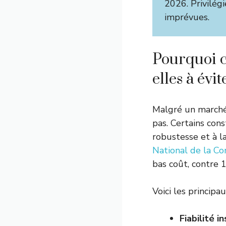
2026. Privilég
imprévues.
Pourquoi c
elles à évi
Malgré un marché 
pas. Certains cons
robustesse et à l
National de la C
bas coût, contre
Voici les principa
Fiabilité i