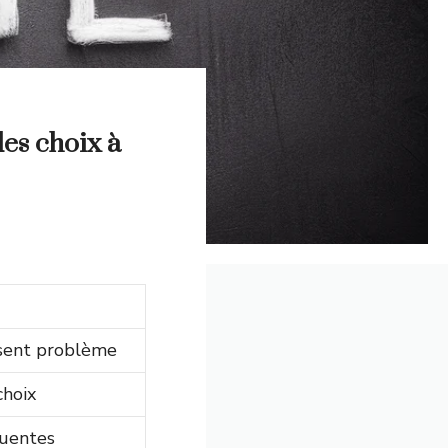
es choix à
osent problème
choix
quentes