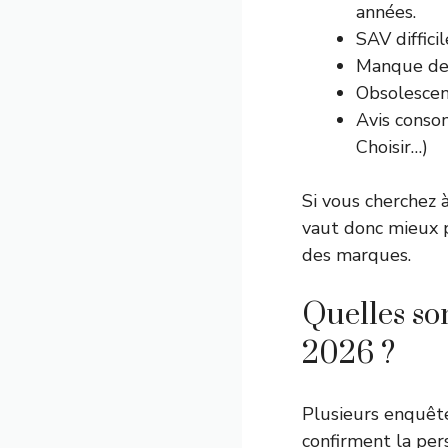
années.
SAV diffici
Manque de 
Obsolescen
Avis conso
Choisir…)
Si vous cherchez à
vaut donc mieux p
des marques.
Quelles so
2026 ?
Plusieurs enquê
confirment la pers