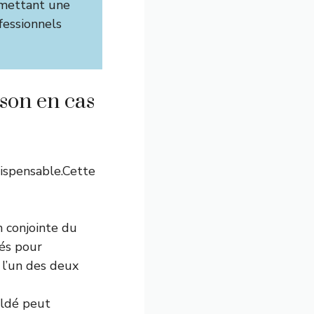
ermettant une
ofessionnels
son en cas
ispensable.Cette
on conjointe du
tés pour
 l’un des deux
oldé peut