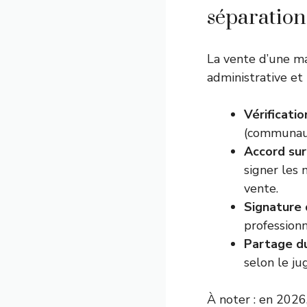
séparation
La vente d’une ma
administrative et l
Vérificati
(communauté
Accord sur 
signer les
vente.
Signature
profession
Partage du
selon le ju
À noter : en 2026