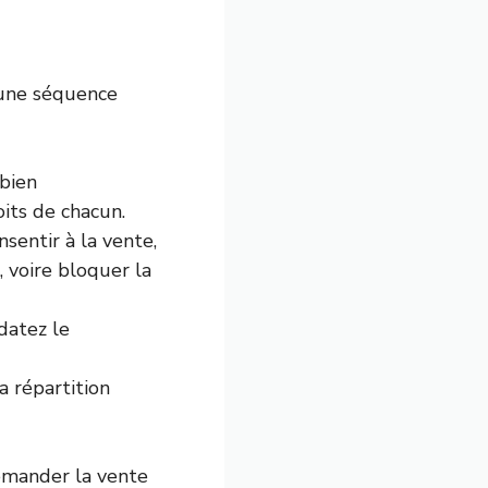
 une séquence
 bien
oits de chacun.
sentir à la vente,
 voire bloquer la
datez le
a répartition
demander la vente