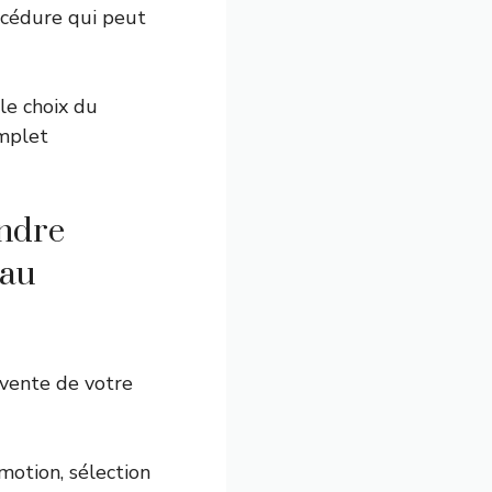
rocédure qui peut
 le choix du
omplet
endre
 au
 vente de votre
motion, sélection