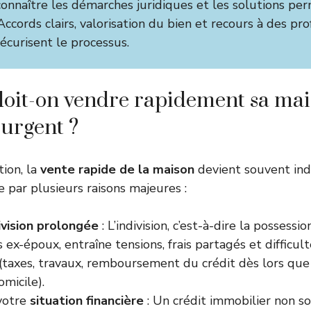
e connaître les démarches juridiques et les solutions p
 Accords clairs, valorisation du bien et recours à des pr
écurisent le processus.
oit-on vendre rapidement sa mai
 urgent ?
tion, la
vente rapide de la maison
devient souvent ind
e par plusieurs raisons majeures :
division prolongée
: L’indivision, c’est-à-dire la possessi
s ex-époux, entraîne tensions, frais partagés et difficul
 (taxes, travaux, remboursement du crédit dès lors que
omicile).
votre
situation financière
: Un crédit immobilier non s