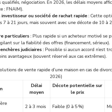
 qualifiés, négociation. En 2026, les délais moyens aff
ce : FNAIM).
 investisseur ou société de rachat rapide
: Cette opt
us 7 à 21 jours, mais souvent avec une décote de 10 à 
e particuliers
: Plus rapide si un acheteur motivé se pr
gilant sur la fiabilité des offres (financement, sérieux).
enchères judiciaires
: Possible si aucun accord n’est tr
ins avantageux (souvent réservé aux cas extrêmes).
olutions de vente rapide d’une maison en cas de divorc
2026)
Délai
Décote potentielle sur
on
moyen
le prix
ière
2 à 3 mois
Faible (0 à 5 %)
M