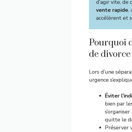
d’agir vite, d
vente rapide
.
accélèrent et s
Pourquoi d
de divorce
Lors d’une sépara
urgence s’expliqu
Éviter l’in
bien par le
s’organiser
quitte le d
Préserver 