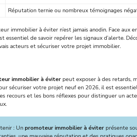
Réputation ternie ou nombreux témoignages négat
ur immobilier à éviter n’est jamais anodin. Face aux en
 est essentiel de savoir repérer les signaux d’alerte. 
vais acteurs et sécuriser votre projet immobilier.
eur immobilier à éviter
peut exposer à des retards, 
our sécuriser votre projet neuf en 2026, il est essentie
les recours et les bons réflexes pour distinguer un acte
ux.
etenir : Un
promoteur immobilier à éviter
présente so
nties, une mauvaise réputation et des pratiques opaqu