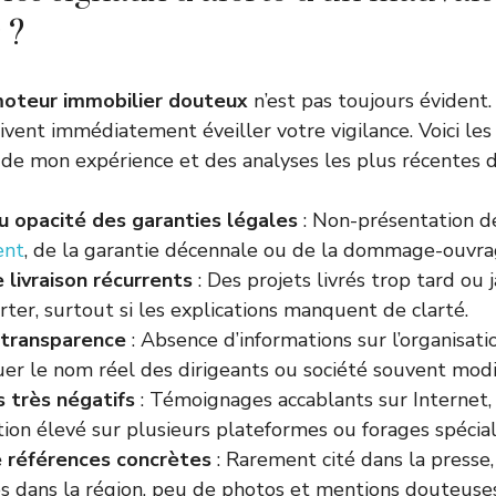
 ?
oteur immobilier douteux
n’est pas toujours évident
ivent immédiatement éveiller votre vigilance. Voici les 
us de mon expérience et des analyses les plus récentes d
 opacité des garanties légales
: Non-présentation d
ent
, de la garantie décennale ou de la dommage-ouvra
 livraison récurrents
: Des projets livrés trop tard ou
rter, surtout si les explications manquent de clarté.
 transparence
: Absence d’informations sur l’organisati
r le nom réel des dirigeants ou société souvent modif
s très négatifs
: Témoignages accablants sur Internet,
ction élevé sur plusieurs plateformes ou forages spécial
 références concrètes
: Rarement cité dans la presse,
es dans la région, peu de photos et mentions douteuses