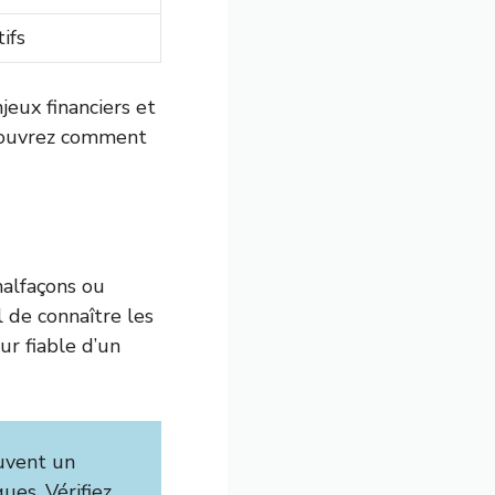
ifs
jeux financiers et
Découvrez comment
malfaçons ou
l de connaître les
ur fiable d’un
uvent un
es. Vérifiez