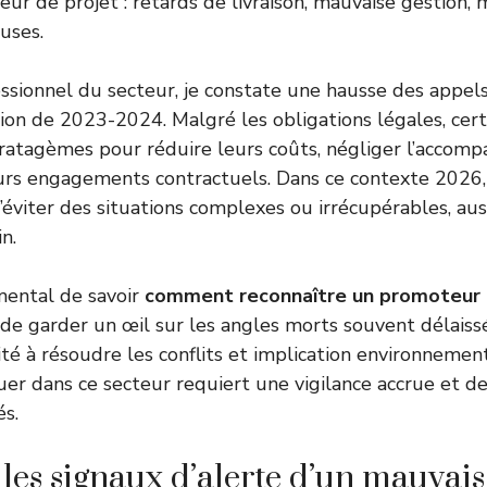
eur de projet : retards de livraison, mauvaise gestion,
uses.
ssionnel du secteur, je constate une hausse des appels 
tion de 2023-2024. Malgré les obligations légales, ce
tratagèmes pour réduire leurs coûts, négliger l’accom
eurs engagements contractuels. Dans ce contexte 2026,
éviter des situations complexes ou irrécupérables, auss
n.
mental de savoir
comment reconnaître un promoteur 
i de garder un œil sur les angles morts souvent délaiss
té à résoudre les conflits et implication environnement
uer dans ce secteur requiert une vigilance accrue et de
és.
 les signaux d’alerte d’un mauvais