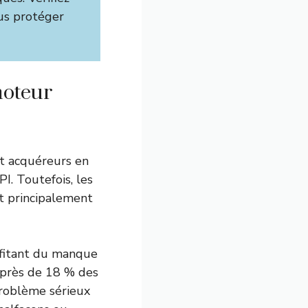
us protéger
moteur
et acquéreurs en
I. Toutefois, les
t principalement
ofitant du manque
, près de 18 % des
roblème sérieux