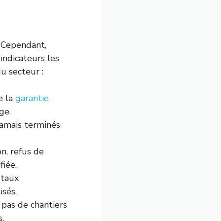
. Cependant,
indicateurs les
u secteur :
e la
garantie
ge.
 jamais terminés
on, refus de
iée.
 taux
isés.
 pas de chantiers
.