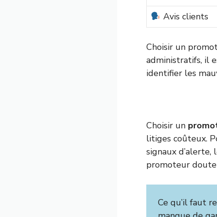
Avis clients
Choisir un promote
administratifs, il
identifier les mau
Choisir un
promot
litiges coûteux. P
signaux d’alerte, 
promoteur doute
Ce qu’il faut r
manque de gara