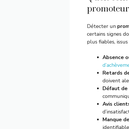
promoteur
Détecter un
prom
certains signes do
plus fiables, iss
Absence ou
d’achèvem
Retards de
doivent ale
Défaut de
communique
Avis client
d’insatisfa
Manque de
identifiabl