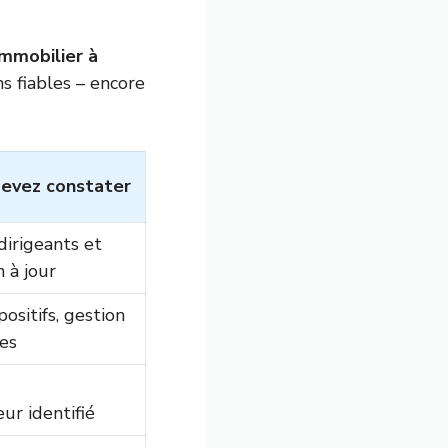
mmobilier à
ns fiables – encore
devez constater
dirigeants et
 à jour
positifs, gestion
ges
ur identifié