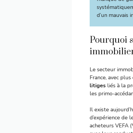
systématiqueme
d’un mauvais i
Pourquoi s
immobilier
Le secteur immobi
France, avec plus
litiges
liés à la 
les primo-accédan
Il existe aujourd
d’expérience de l
acheteurs VEFA (