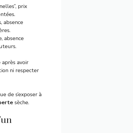
elles”, prix
ntées.
s, absence
ères.
e, absence
uteurs.
 après avoir
ion ni respecter
ue de s’exposer à
perte
sèche.
’un