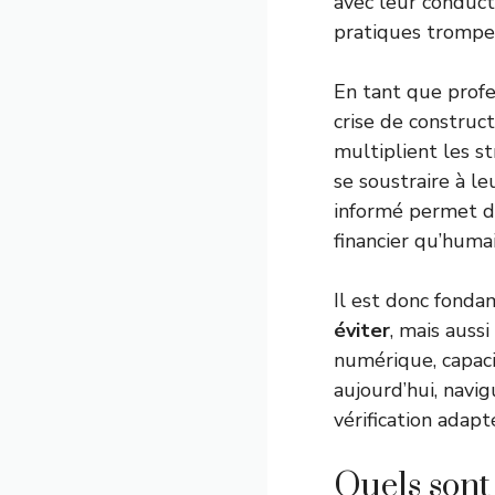
avec leur conduct
pratiques trompe
En tant que profe
crise de construc
multiplient les s
se soustraire à l
informé permet d’
financier qu’humai
Il est donc fonda
éviter
, mais auss
numérique, capaci
aujourd’hui, navig
vérification adapt
Quels sont