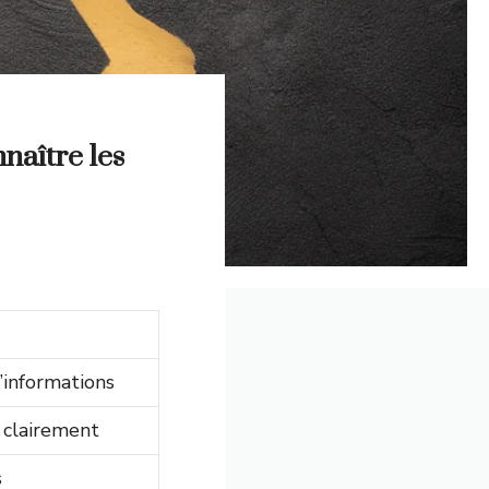
naître les
’informations
 clairement
s