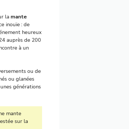
ur la
mante
e inouïe : de
événement heureux
024 auprès de 200
encontre à un
eversements ou de
înés ou glanées
jeunes générations
une mante
estée sur la