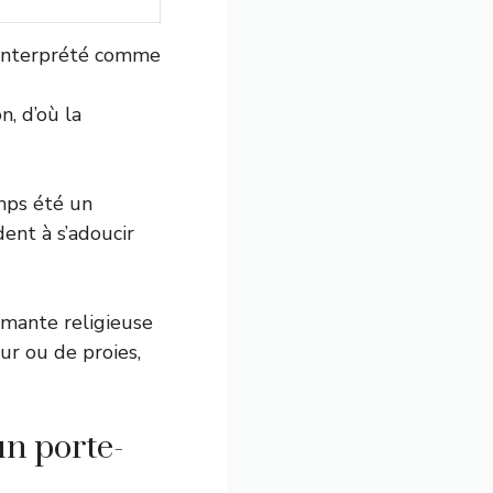
t interprété comme
n, d’où la
emps été un
ent à s’adoucir
 mante religieuse
ur ou de proies,
un porte-