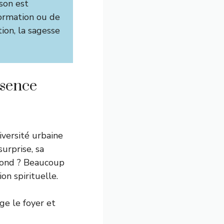
son est
ormation ou de
ion, la sagesse
ésence
versité urbaine
urprise, sa
ofond ? Beaucoup
on spirituelle.
ge le foyer et