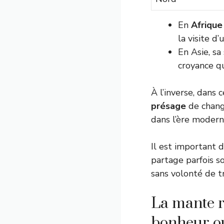
En
Afrique
la visite d
En Asie, sa
croyance qu
À l’inverse, dans
présage
de chang
dans l’ère modern
Il est important 
partage parfois s
sans volonté de 
La mante r
bonheur o