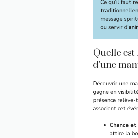
Ce qu’il faut re
traditionnelle
message spiritu
ou servir d’
ani
Quelle est 
d’une mant
Découvrir une man
gagne en visibilit
présence relève-t
associent cet év
Chance et 
attire la b