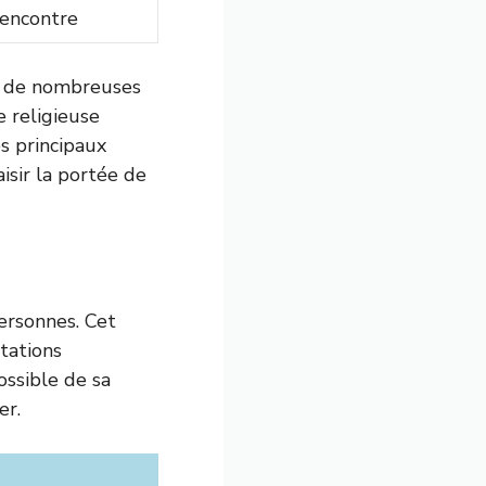
rencontre
te de nombreuses
e religieuse
es principaux
isir la portée de
ersonnes. Cet
étations
ssible de sa
er.