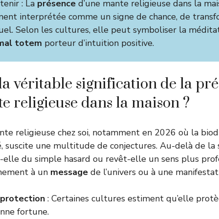
tenir : La
présence
d’une mante religieuse dans la mai
ment interprétée comme un signe de chance, de transf
el. Selon les cultures, elle peut symboliser la méditat
mal totem
porteur d’intuition positive.
la véritable signification de la pr
e religieuse dans la maison ?
te religieuse chez soi, notamment en 2026 où la biodi
é, suscite une multitude de conjectures. Au-delà de la s
-elle du simple hasard ou revêt-elle un sens plus pr
énement à un
message
de l’univers ou à une manifestati
protection
: Certaines cultures estiment qu’elle protè
onne fortune.