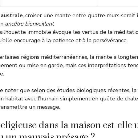
 australe
, croiser une mante entre quatre murs serai
’un
ancêtre bienveillant
.
 silhouette immobile évoque les vertus de la méditatio
’elle encourage à la patience et à la persévérance.
 certaines régions méditerranéennes, la mante a longt
ement ou mise en garde, mais ces interprétations tend
e.
de noter que selon des études biologiques récentes, la
on habitat avec l’humain simplement en quête de chale
transmettre un message.
eligieuse dans la maison est-elle 
u un mauvais présage ?