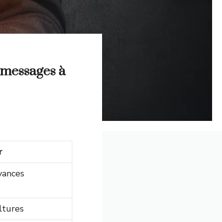
t messages à
r
yances
ultures