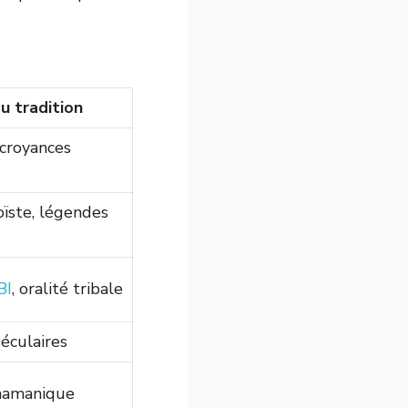
u tradition
 croyances
oïste, légendes
BI
, oralité tribale
séculaires
hamanique