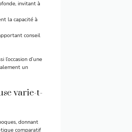
fonde, invitant à
nt la capacité à
apportant conseil
i l’occasion d’une
ralement un
se varie-t-
époques, donnant
étique comparatif