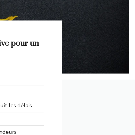
ive pour un
it les délais
endeurs