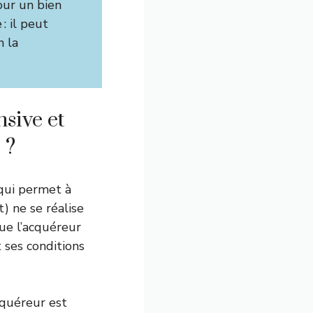
ur un bien
: il peut
n la
sive et
 ?
 qui permet à
) ne se réalise
 que l’acquéreur
t ses conditions
cquéreur est