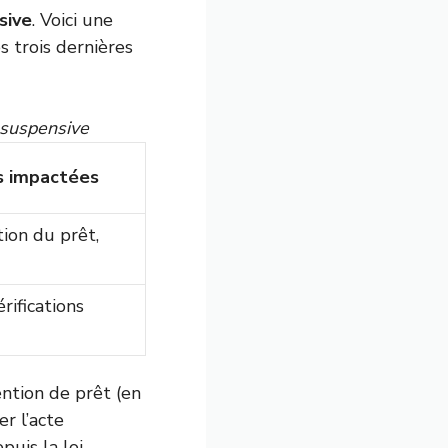
sive
. Voici une
s trois dernières
 suspensive
s impactées
tion du prêt,
rifications
ntion de prêt (en
r l’acte
puis la loi