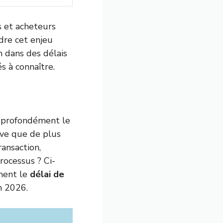
s et acheteurs
dre cet enjeu
n dans des délais
s à connaître.
e profondément le
rve que de plus
ansaction,
rocessus ? Ci-
ment le
délai de
n 2026.