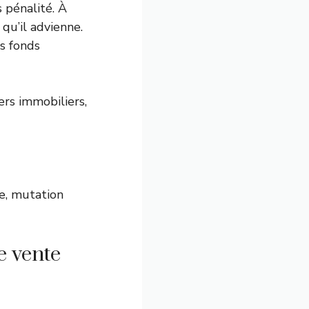
s pénalité. À
 qu’il advienne.
s fonds
ers immobiliers,
e, mutation
e vente