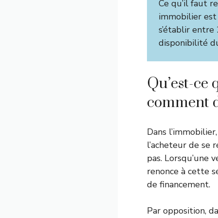
Ce qu’il faut r
immobilier est
s’établir entr
disponibilité d
Qu’est-ce 
comment di
Dans l’immobilier
l’acheteur de se 
pas. Lorsqu’une v
renonce à cette sé
de financement.
Par opposition, d