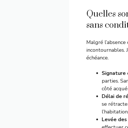
Quelles so
sans condi
Malgré l’absence 
incontournables. 
échéance.
Signature
parties. Sa
côté acqué
Délai de r
se rétracte
l’habitation
Levée des 
effectuer c