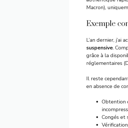
Macron), uniqueme
Exemple con
L’an dernier, j’a
suspensive
. Comp
grâce à la dispon
réglementaires (DP
Il reste cependan
en absence de con
Obtention d
incompress
Congés et 
Vérificatio