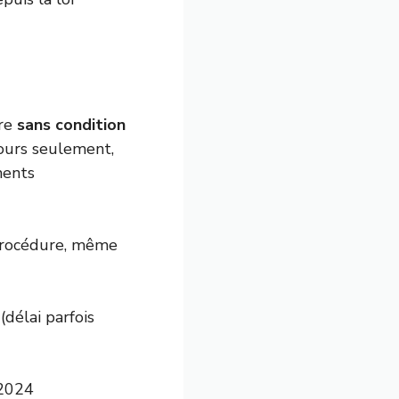
ire
sans condition
jours seulement,
ments
 procédure, même
délai parfois
 2024