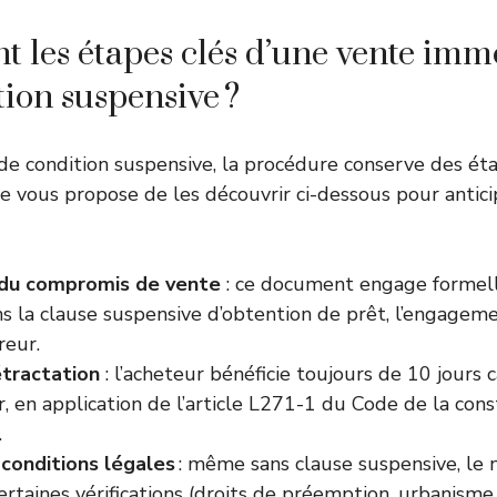
nt les étapes clés d’une vente imm
tion suspensive ?
de condition suspensive, la procédure conserve des ét
Je vous propose de les découvrir ci-dessous pour antic
 du compromis de vente
: ce document engage formel
ns la clause suspensive d’obtention de prêt, l’engage
reur.
étractation
: l’acheteur bénéficie toujours de 10 jours 
r, en application de l’article L271-1 du Code de la con
.
conditions légales
: même sans clause suspensive, le n
ertaines vérifications (droits de préemption, urbanisme