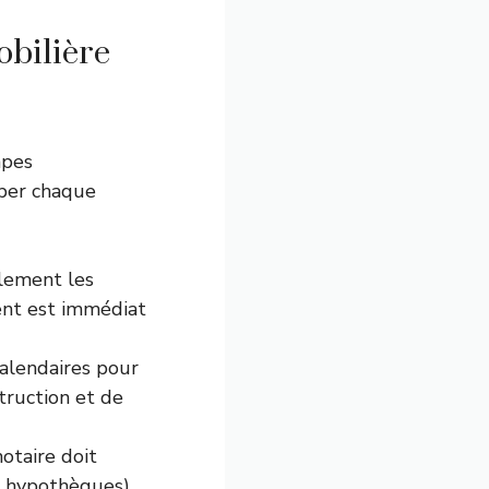
obilière
apes
iper chaque
lement les
ment est immédiat
calendaires pour
struction et de
otaire doit
, hypothèques).