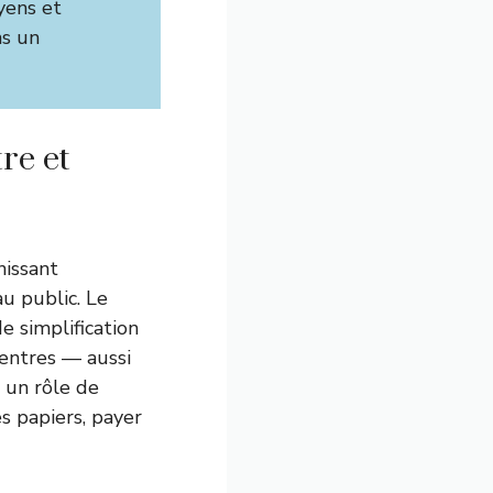
yens et
ns un
re et
nissant
au public. Le
e simplification
centres — aussi
 un rôle de
s papiers, payer