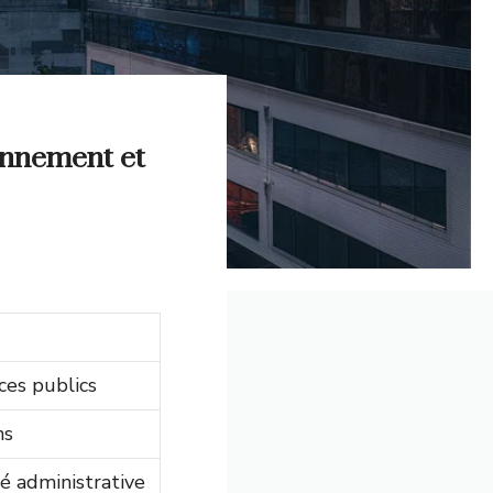
onnement et
ces publics
ns
té administrative