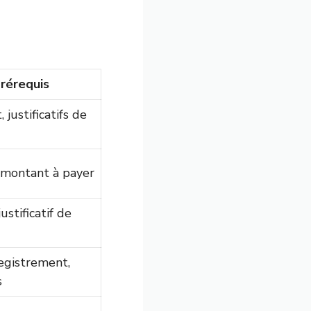
rérequis
 justificatifs de
l, montant à payer
justificatif de
egistrement,
s