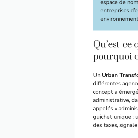
espace de nomb
entreprises d’
environnement 
Qu’est-ce 
pourquoi c
Un
Urban Transf
différentes agenc
concept a émergé 
administrative, d
appelés « adminis
guichet unique : 
des taxes, signale