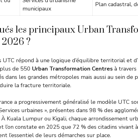
t ou
Services d’urbanisme
Plan cadastral, 
municipaux
tués les principaux Urban Transf
 2026 ?
s UTC répond à une logique d’équilibre territorial et d’
 plus de 550
Urban Transformation Centres
à travers 
tés dans les grandes métropoles mais aussi au sein de p
uire la fracture territoriale.
rance a progressivement généralisé le modèle UTC sou
Services urbaines », présentes dans 98 % des agglomé
 À Kuala Lumpur ou Kigali, chaque arrondissement urb
et l’on constate en 2025 que 72 % des citadins vivant 
nt l’essentiel de leurs démarches sur place.