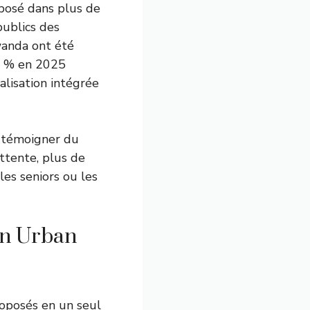
mposé dans plus de
publics des
Rwanda ont été
88 % en 2025
talisation intégrée
x témoigner du
ttente, plus de
les seniors ou les
 un Urban
roposés en un seul