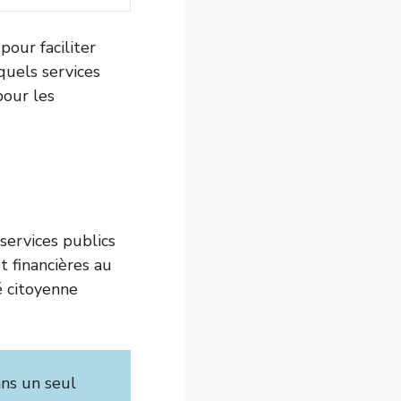
our faciliter
 quels services
pour les
services publics
t financières au
é citoyenne
ns un seul