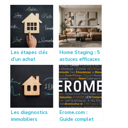
Les étapes clés
Home Staging : 5
d’un achat
astuces efficaces
immobilier : de la
pour vendre son
visite à la
appartement
signature
rapidement
Les diagnostics
Erome.com :
immobiliers
Guide complet
obligatoires pour
pour comprendre