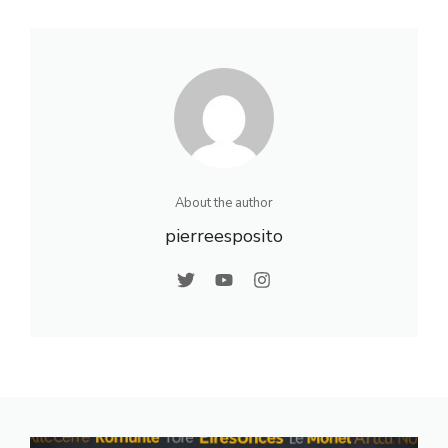
vendre un bien en
et utiliser la
2026
plateforme
About the author
pierreesposito