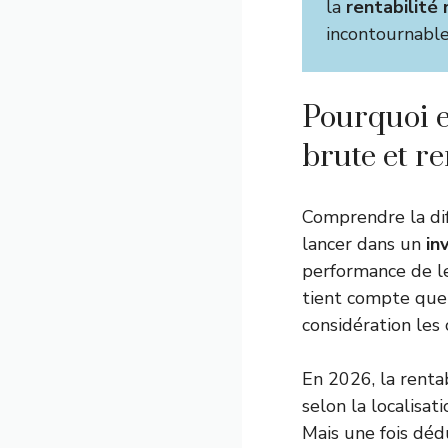
la
rentabilité
incontournable
Pourquoi es
brute et re
Comprendre la dif
lancer dans un
in
performance de le
tient compte que 
considération les 
En 2026, la renta
selon la localisati
Mais une fois dédu