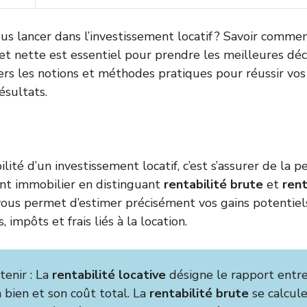
us lancer dans l’investissement locatif ? Savoir commen
et nette est essentiel pour prendre les meilleures déci
ers les notions et méthodes pratiques pour réussir vos
ésultats.
ilité d’un investissement locatif, c’est s’assurer de la 
nt immobilier en distinguant
rentabilité brute
et
rent
us permet d’estimer précisément vos gains potentiels
 impôts et frais liés à la location.
tenir : La
rentabilité locative
désigne le rapport entre
 bien et son coût total. La
rentabilité brute
se calcule