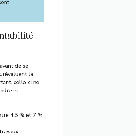
sont
ntabilité
 avant de se
surévaluent la
ant, celle-ci ne
endre en
ntre 4,5 % et 7 %
 travaux,