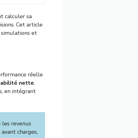
t calculer sa
sions. Cet article
 simulations et
performance réelle
abilité nette
.
, en intégrant
 les revenus
 avant charges,