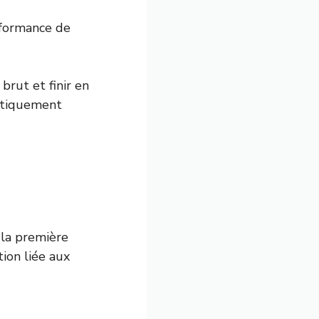
formance de
brut et finir en
atiquement
 la première
ion liée aux