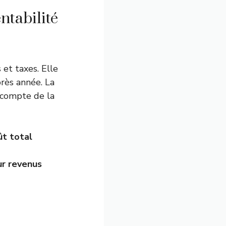
ntabilité
 et taxes. Elle
rès année. La
s compte de la
ût total
ur revenus