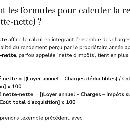
t les formules pour calculer la re
tte-nette) ?
tte
affine le calcul en intégrant l’ensemble des charges
éalité du rendement perçu par le propriétaire année ap
e-nette
, parfois appelée “nette d’impôts”, tient en plu
é nette = [(Loyer annuel – Charges déductibles) / Co
on] x 100
é nette-nette = [(Loyer annuel – Charges – Impôts s
 Coût total d’acquisition] x 100
renons l’exemple précédent, avec :