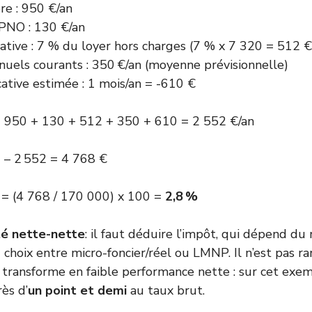
re : 950 €/an
PNO : 130 €/an
ative : 7 % du loyer hors charges (7 % x 7 320 = 512 €
nuels courants : 350 €/an (moyenne prévisionnelle)
ative estimée : 1 mois/an = -610 €
= 950 + 130 + 512 + 350 + 610 = 2 552 €/an
 – 2 552 = 4 768 €
 = (4 768 / 170 000) x 100 =
2,8 %
ité nette-nette
: il faut déduire l’impôt, qui dépend du 
 choix entre micro-foncier/réel ou LMNP. Il n’est pas r
 transforme en faible performance nette : sur cet exem
rès d’
un point et demi
au taux brut.