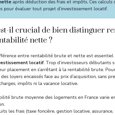
 nette
après déduction des frais et impôts. Ces calculs 
s pour évaluer tout projet d’investissement locatif.
t-il crucial de bien distinguer re
ntabilité nette ?
férence entre rentabilité brute et nette est essentiel
vestissement locatif
. Trop d’investisseurs débutants 
ur placement en s’arrêtant à la rentabilité brute. Pourt
des loyers encaissés face au prix d’acquisition, sans pr
charges, impôts ni la vacance locative.
bilité brute moyenne des logements en France varie e
on.
its les frais (taxe foncière, gestion locative, assurance,